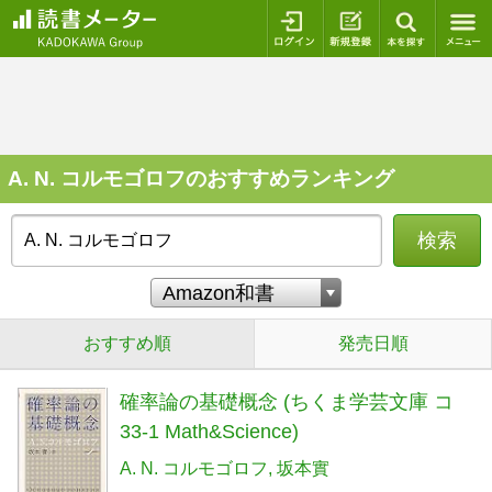
ログイン
新規登録
本を探
A. N. コルモゴロフのおすすめランキング
検索
おすすめ順
発売日順
確率論の基礎概念 (ちくま学芸文庫 コ
33-1 Math&Science)
A. N. コルモゴロフ
坂本實