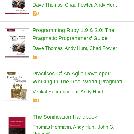
Dave Thomas
Chad Fowler
Andy Hunt
3
Programming Ruby 1.9 & 2.0: The
Pragmatic Programmers' Guide
Dave Thomas
Andy Hunt
Chad Fowler
2
Practices Of An Agile Developer:
Working In The Real World (Pragmatic
Programmers)
Venkat Subramaniam
Andy Hunt
1
The Sonification Handbook
Thomas Hermann
Andy Hunt
John G.