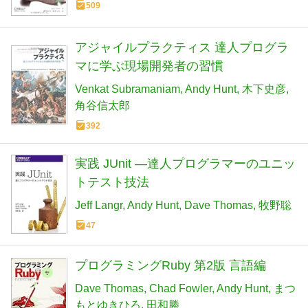
509
アジャイルプラクティス 達人プログラ
マに学ぶ現場開発者の習慣
Venkat Subramaniam
Andy Hunt
木下史彦
角谷信太郎
392
実践 JUnit ―達人プログラマーのユニッ
トテスト技法
Jeff Langr
Andy Hunt
Dave Thomas
牧野聡
47
プログラミングRuby 第2版 言語編
Dave Thomas
Chad Fowler
Andy Hunt
まつ
もとゆきひろ
田和勝