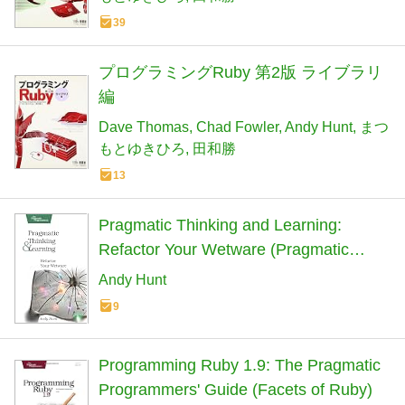
39
プログラミングRuby 第2版 ライブラリ
編
Dave Thomas
Chad Fowler
Andy Hunt
まつ
もとゆきひろ
田和勝
13
Pragmatic Thinking and Learning:
Refactor Your Wetware (Pragmatic
Programmers)
Andy Hunt
9
Programming Ruby 1.9: The Pragmatic
Programmers' Guide (Facets of Ruby)