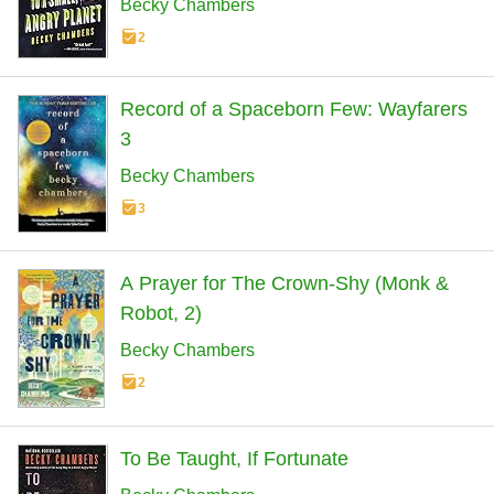
Becky Chambers
2
Record of a Spaceborn Few: Wayfarers
3
Becky Chambers
3
A Prayer for The Crown-Shy (Monk &
Robot, 2)
Becky Chambers
2
To Be Taught, If Fortunate