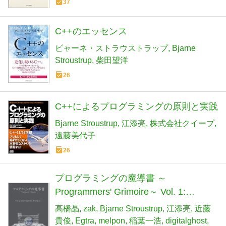
37
C++のエッセンス
ビャーネ・ストラウストラップ
Bjarne
Stroustrup
柴田望洋
26
C++によるプログラミングの原則と実践
Bjarne Stroustrup
江添亮
株式会社クイープ
遠藤美代子
26
プログラミングの魔導書 ～
Programmers' Grimoire～ Vol. 1:
Construct the World, C++
高橋晶
zak
Bjarne Stroustrup
江添亮
近藤
貴俊
Egtra
melpon
稲葉一浩
digitalghost