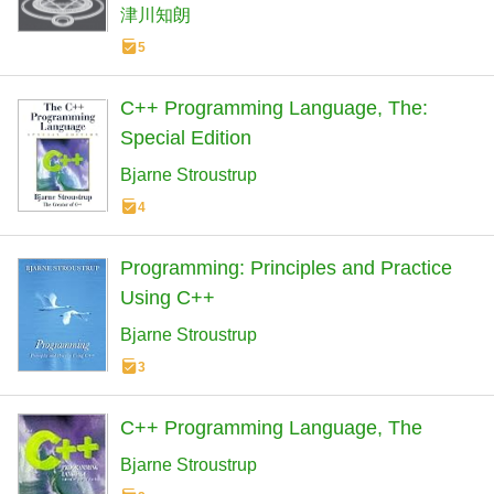
津川知朗
5
C++ Programming Language, The:
Special Edition
Bjarne Stroustrup
4
Programming: Principles and Practice
Using C++
Bjarne Stroustrup
3
C++ Programming Language, The
Bjarne Stroustrup