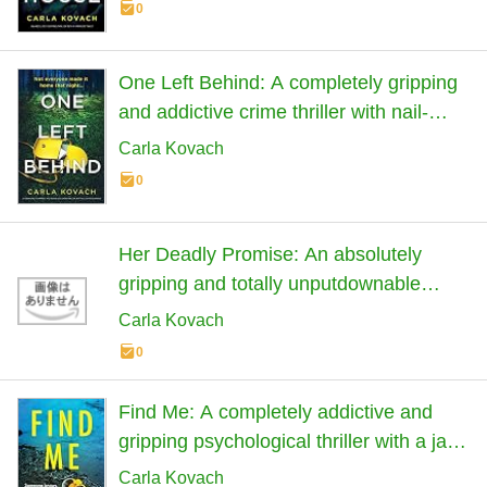
0
One Left Behind: A completely gripping
and addictive crime thriller with nail-
biting suspense (Detective Gina Harte)
Carla Kovach
0
Her Deadly Promise: An absolutely
gripping and totally unputdownable
crime thriller (Detective Gina Harte)
Carla Kovach
0
Find Me: A completely addictive and
gripping psychological thriller with a jaw-
dropping twist
Carla Kovach