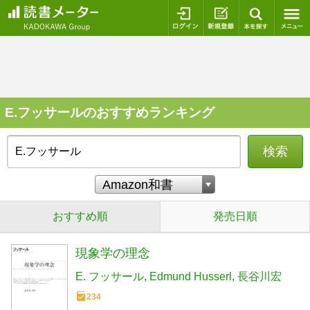
ログイン
新規登録
本を探
E.フッサールのおすすめランキング
検索
おすすめ順
発売日順
現象学の理念
E. フッサール
Edmund Husserl
長谷川宏
234