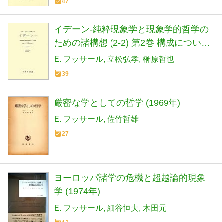
47
イデーン-純粋現象学と現象学的哲学の
ための諸構想 (2-2) 第2巻 構成について
の現象学的諸研究
E. フッサール
立松弘孝
榊原哲也
39
厳密な学としての哲学 (1969年)
E. フッサール
佐竹哲雄
27
ヨーロッパ諸学の危機と超越論的現象
学 (1974年)
E. フッサール
細谷恒夫
木田元