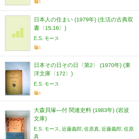
1
日本人の住まい (1979年) (生活の古典双
書〈15,16〉)
E.S. モース
1
日本その日その日〈第2〉 (1970年) (東
洋文庫〈172〉)
E.S. モース
1
大森貝塚―付 関連史料 (1983年) (岩波
文庫)
E.S. モース
近藤義郎
佐原真
近藤義郎
佐原
真