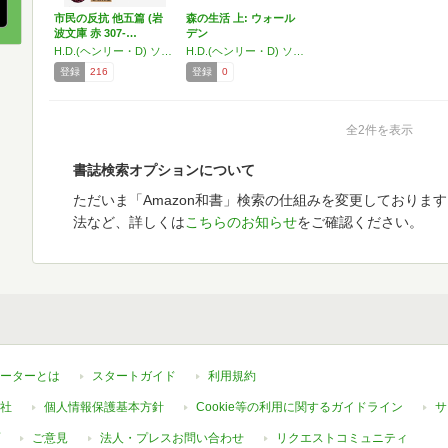
市民の反抗 他五篇 (岩
森の生活 上: ウォール
波文庫 赤 307-…
デン
H.D.(ヘンリー・D) ソロー
H.D.(ヘンリー・D) ソロー
登録
216
登録
0
全2件を表示
書誌検索オプションについて
ただいま「Amazon和書」検索の仕組みを変更しておりま
法など、詳しくは
こちらのお知らせ
をご確認ください。
ーターとは
スタートガイド
利用規約
社
個人情報保護基本方針
Cookie等の利用に関するガイドライン
サ
ご意見
法人・プレスお問い合わせ
リクエストコミュニティ