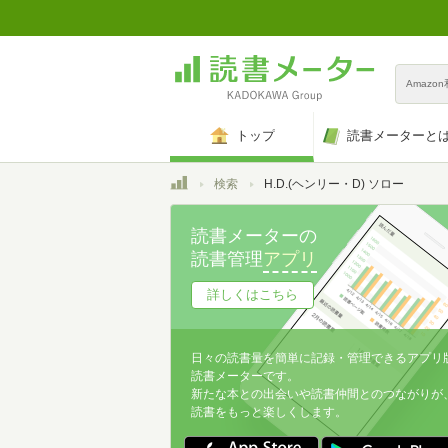
Amazo
トップ
読書メーターと
トップ
検索
H.D.(ヘンリー・D) ソロー
読書メーターの
読書管理
アプリ
詳しくはこちら
日々の読書量を簡単に記録・管理できるアプリ
読書メーターです。
新たな本との出会いや読書仲間とのつながりが
読書をもっと楽しくします。