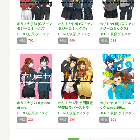
ホリミヤ(13) (Gファン
ホリミヤ(14) (Gファン
ホリミヤ(15) (Gファン
タジーコミックス)
タジーコミックス)
タジーコミックス)
HERO,萩原 ダイスケ
HERO,萩原 ダイスケ
HERO,萩原ダイスケ
登録
762
登録
660
登録
582
ホリミヤ(17) A piece
ホリミヤ 6巻 初回限定
ホリミヤ メモリアルブ
of me…
特装版ラバーストラ
ック page.100…
ッ…
HERO,萩原ダイスケ
HERO,萩原ダイスケ
HERO,萩原 ダイスケ
登録
226
登録
154
登録
161