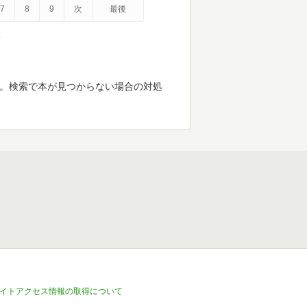
7
8
9
次
最後
示
す。検索で本が見つからない場合の対処
イトアクセス情報の取得について