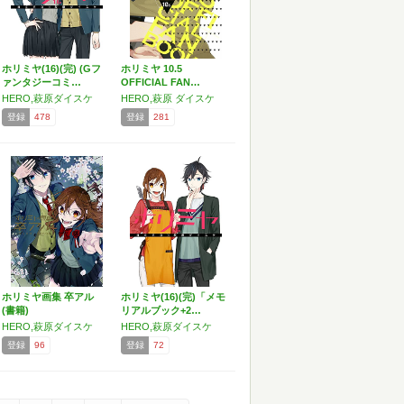
ホリミヤ(16)(完) (Gフ
ホリミヤ 10.5
ァンタジーコミ…
OFFICIAL FAN…
HERO,萩原ダイスケ
HERO,萩原 ダイスケ
登録
478
登録
281
ホリミヤ画集 卒アル
ホリミヤ(16)(完)「メモ
(書籍)
リアルブック+2…
HERO,萩原ダイスケ
HERO,萩原ダイスケ
登録
96
登録
72