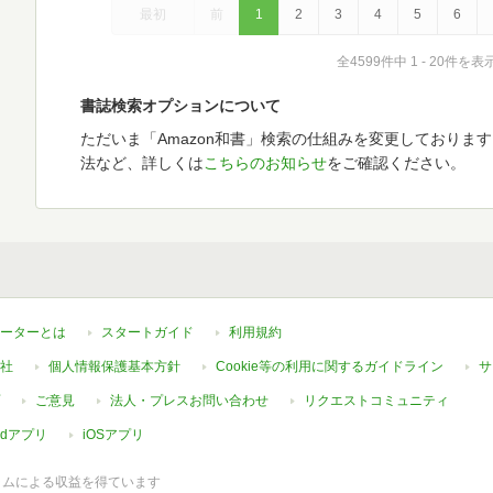
最初
前
1
2
3
4
5
6
全4599件中 1 - 20件を表
書誌検索オプションについて
ただいま「Amazon和書」検索の仕組みを変更しておりま
法など、詳しくは
こちらのお知らせ
をご確認ください。
ーターとは
スタートガイド
利用規約
社
個人情報保護基本方針
Cookie等の利用に関するガイドライン
サ
ご意見
法人・プレスお問い合わせ
リクエストコミュニティ
oidアプリ
iOSアプリ
ラムによる収益を得ています