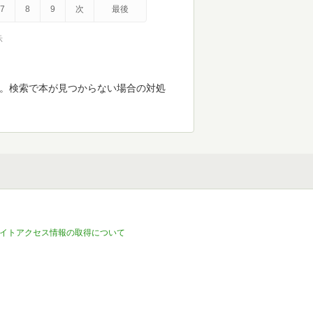
7
8
9
次
最後
示
す。検索で本が見つからない場合の対処
イトアクセス情報の取得について