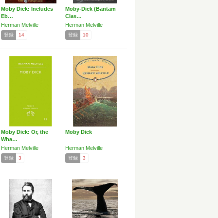
Moby Dick: Includes
Moby-Dick (Bantam
Eb…
Clas…
Herman Melville
Herman Melville
登録
14
登録
10
Moby Dick: Or, the
Moby Dick
Wha…
Herman Melville
Herman Melville
登録
3
登録
3