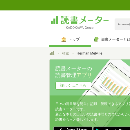
Amazo
トップ
読書メーターと
トップ
検索
Herman Melville
読書メーターの
読書管理
アプリ
詳しくはこちら
日々の読書量を簡単に記録・管理できるアプリ
読書メーターです。
新たな本との出会いや読書仲間とのつながりが
読書をもっと楽しくします。