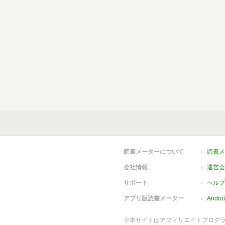
読書メーターについて
読書メ
会社情報
運営会
サポート
ヘルプ
アプリ版読書メーター
Andr
※本サイトはアフィリエイトプログ