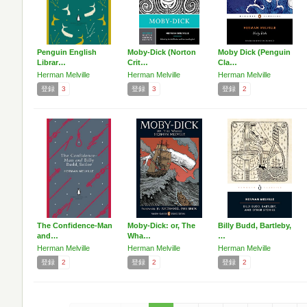
Penguin English
Moby-Dick (Norton
Moby Dick (Penguin
Librar…
Crit…
Cla…
Herman Melville
Herman Melville
Herman Melville
登録
3
登録
3
登録
2
The Confidence-Man
Moby-Dick: or, The
Billy Budd, Bartleby,
and…
Wha…
…
Herman Melville
Herman Melville
Herman Melville
登録
2
登録
2
登録
2