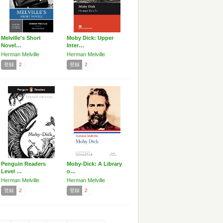
Melville's Short
Moby Dick: Upper
Novel…
Inter…
Herman Melville
Herman Melville
登録
2
登録
2
Penguin Readers
Moby-Dick: A Library
Level …
o…
Herman Melville
Herman Melville
登録
2
登録
2