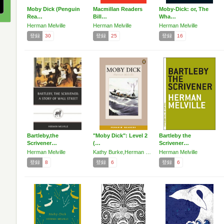
Moby Dick (Penguin
Macmillan Readers
Moby-Dick: or, The
Rea…
Bill…
Wha…
Herman Melville
Herman Melville
Herman Melville
登録
30
登録
25
登録
16
Bartleby,the
"Moby Dick": Level 2
Bartleby the
Scrivener…
(…
Scrivener…
Herman Melville
Kathy Burke,Herman Melville
Herman Melville
登録
8
登録
6
登録
6