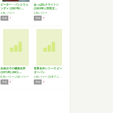
ピーター・パンとウェ
あっぱれクライトン
ンディ (1957年) …
(1953年) (市民文…
J.M. バリー
J.M.バリー
登録
7
登録
5
生体分子の構造化学
世界名作シリーズ ピー
(1971年) (MCL…
ターパン
E.M.バリー,J.M.バリー
J.M.バリー,日本アニメーション／代田亜香子
登録
0
登録
0