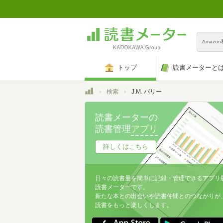
Amazo
トップ
読書メーターと
トップ
検索
J.M. バリー
読書メーターの
読書管理
アプリ
詳しくはこちら
日々の読書量を簡単に記録・管理できるアプリ
読書メーターです。
新たな本との出会いや読書仲間とのつながりが
読書をもっと楽しくします。