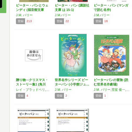
ピーター・パンとウェ
ピーター・パン (講談社
ピーター・パン (マンガ
ンディ (福音館文庫
文庫 は 15-1)
で読む名作)
古…
J.M. バリー
J.M.バリー
J.M.バリー
登録
213
登録
22
登録
16
贈り物―クリスマス・
世界名作シリーズ ピー
ピーターパンの冒険 (読
ストーリー集1 (角川
ターパン (小学館ジュ…
む世界名作劇場)
文…
レイ・ブラッドベリ,デイモン ラニアン,マルセル エイメ,ジョルジュ シムノン,ミュリエル スパーク,J. M. バリー,ギイ ド モーパッサン,オー ヘンリー
J.M. バリー
J.M. バリー,雪室 俊一,James Matthew Barrie
登録
4
登録
2
登録
1