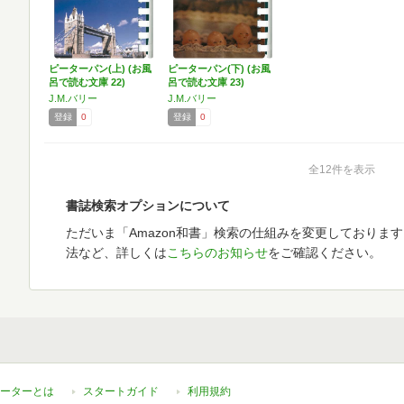
ピーターパン(上) (お風
ピーターパン(下) (お風
呂で読む文庫 22)
呂で読む文庫 23)
J.M.バリー
J.M.バリー
登録
0
登録
0
全12件を表示
書誌検索オプションについて
ただいま「Amazon和書」検索の仕組みを変更しておりま
法など、詳しくは
こちらのお知らせ
をご確認ください。
ーターとは
スタートガイド
利用規約