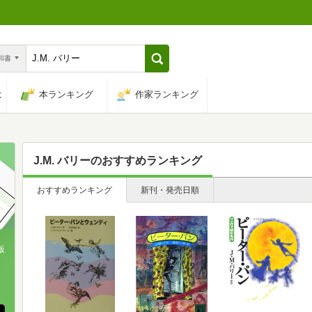
n和書
は
本ランキング
作家ランキング
J.M. バリー
のおすすめランキング
おすすめランキング
新刊・発売日順
版
、