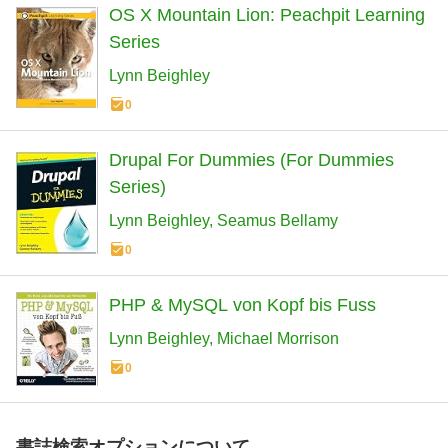
OS X Mountain Lion: Peachpit Learning
Series
Lynn Beighley
0
Drupal For Dummies (For Dummies
Series)
Lynn Beighley
Seamus Bellamy
0
PHP & MySQL von Kopf bis Fuss
Lynn Beighley
Michael Morrison
0
書誌検索オプションについて