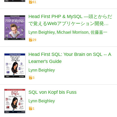
61
Head First PHP & MySQL ―頭とからだ
で覚えるWebアプリケーション開発の
基本
Lynn Beighley
Michael Morrison
佐藤嘉一
29
Head First SQL: Your Brain on SQL -- A
Learner's Guide
Lynn Beighley
3
SQL von Kopf bis Fuss
Lynn Beighley
1