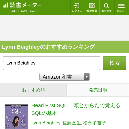
ログイン
新規登録
本を探
Lynn Beighleyのおすすめランキング
検索
おすすめ順
発売日順
Head First SQL ―頭とからだで覚える
SQLの基本
Lynn Beighley
佐藤直生
松永多苗子