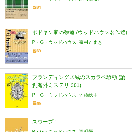
84
ボドキン家の強運 (ウッドハウス名作選)
P・G・ウッドハウス
森村たまき
69
ブランディングズ城のスカラベ騒動 (論
創海外ミステリ 281)
P・G・ウッドハウス
佐藤絵里
59
スウープ！
P・G・ウッドハウス
深町悟