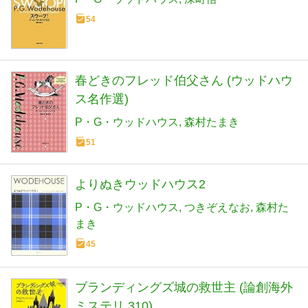
54
春どきのフレッド伯父さん (ウッドハウ
ス名作選)
P・G・ウッドハウス
森村たまき
51
よりぬきウッドハウス2
P・G・ウッドハウス
つきぞえなお
森村た
まき
45
ブランディングズ城の救世主 (論創海外
ミステリ 310)