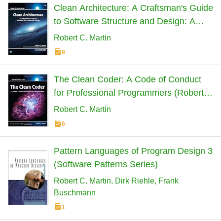
Clean Architecture: A Craftsman's Guide
to Software Structure and Design: A
Craftsman's Guide to Software Structure
Robert C. Martin
and Design (Robert C. Martin Series)
9
The Clean Coder: A Code of Conduct
for Professional Programmers (Robert
C. Martin Series)
Robert C. Martin
6
Pattern Languages of Program Design 3
(Software Patterns Series)
Robert C. Martin
Dirk Riehle
Frank
Buschmann
1