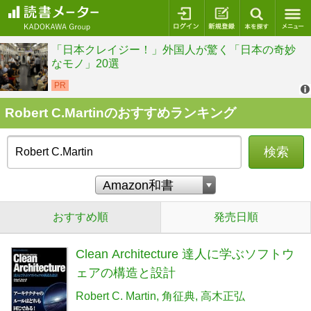
ログイン
新規登録
本を探
Robert C.Martinのおすすめランキング
検索
おすすめ順
発売日順
Clean Architecture 達人に学ぶソフトウ
ェアの構造と設計
Robert C. Martin
角征典
高木正弘