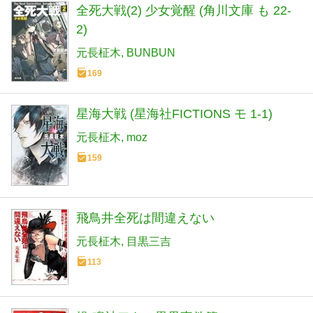
全死大戦(2) 少女覚醒 (角川文庫 も 22-
2)
元長柾木
BUNBUN
169
星海大戦 (星海社FICTIONS モ 1-1)
元長柾木
moz
159
飛鳥井全死は間違えない
元長柾木
目黒三吉
113