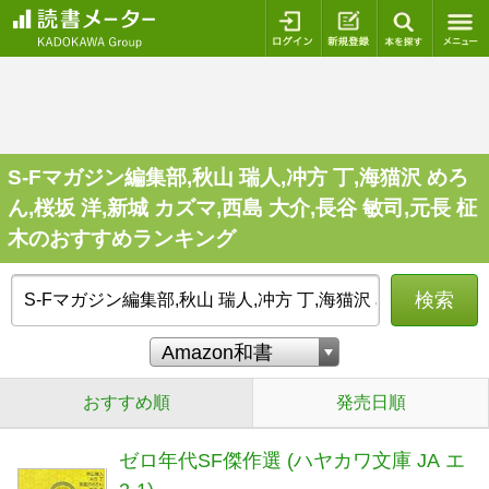
ログイン
新規登録
本を探
S-Fマガジン編集部,秋山 瑞人,冲方 丁,海猫沢 めろ
ん,桜坂 洋,新城 カズマ,西島 大介,長谷 敏司,元長 柾
木のおすすめランキング
検索
おすすめ順
発売日順
ゼロ年代SF傑作選 (ハヤカワ文庫 JA エ