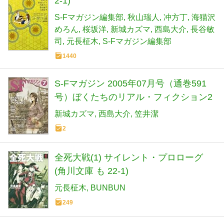
2-1)
S-Fマガジン編集部
秋山瑞人
冲方丁
海猫沢
めろん
桜坂洋
新城カズマ
西島大介
長谷敏
司
元長柾木
S-Fマガジン編集部
1440
S-Fマガジン 2005年07月号（通巻591
号）ぼくたちのリアル・フィクション2
新城カズマ
西島大介
笠井潔
2
全死大戦(1) サイレント・プロローグ
(角川文庫 も 22-1)
元長柾木
BUNBUN
249