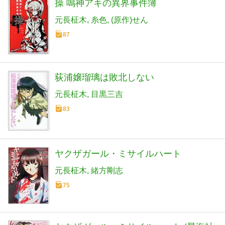
操 鳴神アキの異界事件簿
元長柾木
糸色
(原作)せん
87
荻浦嬢瑠璃は敗北しない
元長柾木
目黒三吉
83
ヤクザガール・ミサイルハート
元長柾木
緒方剛志
75