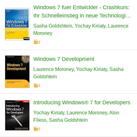
Windows 7 fuer Entwickler - Crashkurs:
Ihr Schnelleinstieg in neue Technologien
und Tools
Sasha Goldshtein
Yochay Kiriaty
Laurence
Moroney
0
Windows 7 Development
Laurence Moroney
Yochay Kiriaty
Sasha
Goldshtein
0
Introducing Windows® 7 for Developers
Yochay Kiriaty
Laurence Moroney
Alon
Fliess
Sasha Goldshtein
0