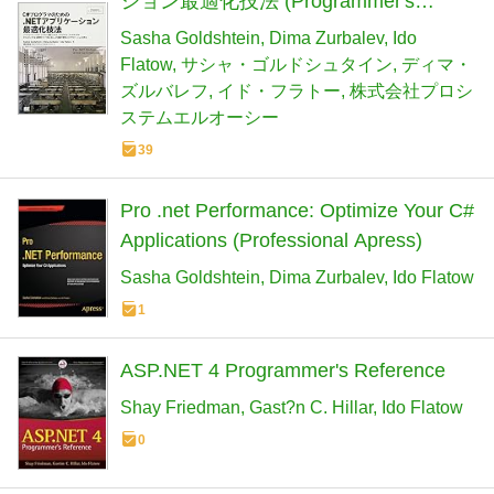
ション最適化技法 (Programmer's
SELECTION)
Sasha Goldshtein
Dima Zurbalev
Ido
Flatow
サシャ・ゴルドシュタイン
ディマ・
ズルバレフ
イド・フラトー
株式会社プロシ
ステムエルオーシー
39
Pro .net Performance: Optimize Your C#
Applications (Professional Apress)
Sasha Goldshtein
Dima Zurbalev
Ido Flatow
1
ASP.NET 4 Programmer's Reference
Shay Friedman
Gast?n C. Hillar
Ido Flatow
0