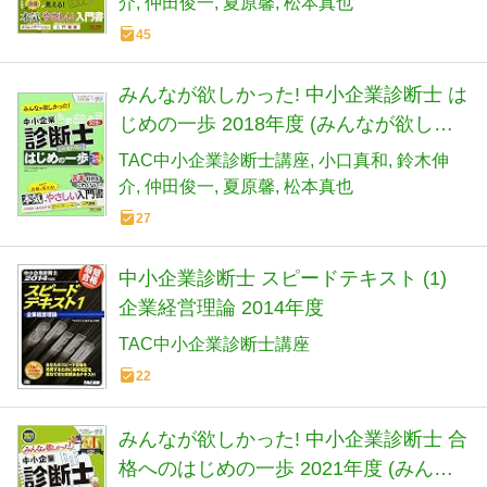
介
仲田俊一
夏原馨
松本真也
45
みんなが欲しかった! 中小企業診断士 は
じめの一歩 2018年度 (みんなが欲しか
った!はじめの一歩シリーズ)
TAC中小企業診断士講座
小口真和
鈴木伸
介
仲田俊一
夏原馨
松本真也
27
中小企業診断士 スピードテキスト (1)
企業経営理論 2014年度
TAC中小企業診断士講座
22
みんなが欲しかった! 中小企業診断士 合
格へのはじめの一歩 2021年度 (みんな