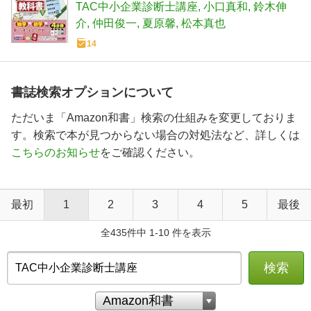
った! シリーズ)
TAC中小企業診断士講座
小口真和
鈴木伸
介
仲田俊一
夏原馨
松本真也
14
書誌検索オプションについて
ただいま「Amazon和書」検索の仕組みを変更しておりま
す。検索で本が見つからない場合の対処法など、詳しくは
こちらのお知らせ
をご確認ください。
最初
1
2
3
4
5
最後
全435件中 1-10 件を表示
検索