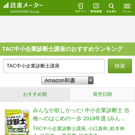
ログイン
新規登録
本を探
TAC中小企業診断士講座のおすすめランキング
検索
おすすめ順
発売日順
みんなが欲しかった! 中小企業診断士 合
格へのはじめの一歩 2019年度 (みんな
が欲しかった! 合格へのはじめの一歩シ
TAC中小企業診断士講座
小口真和
鈴木伸
リーズ)