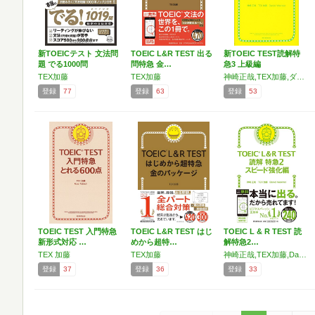
新TOEICテスト 文法問
TOEIC L&R TEST 出る
新TOEIC TEST読解特
題 でる1000問
問特急 金…
急3 上級編
TEX加藤
TEX加藤
神崎正哉,TEX加藤,ダニエル・ワーリナ
登録
77
登録
63
登録
53
TOEIC TEST 入門特急
TOEIC L&R TEST はじ
TOEIC L & R TEST 読
新形式対応 …
めから超特…
解特急2…
TEX 加藤
TEX加藤
神崎正哉,TEX加藤,Daniel Warriner
登録
37
登録
36
登録
33