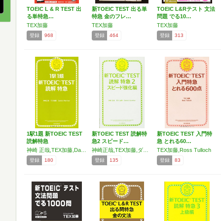
TOEIC L & R TEST 出
新TOEIC TEST 出る単
TOEIC L&Rテスト 文法
る単特急…
特急 金のフレ…
問題 でる10…
TEX加藤
TEX加藤
TEX加藤
登録
968
登録
464
登録
313
1駅1題 新TOEIC TEST
新TOEIC TEST 読解特
新TOEIC TEST 入門特
読解特急
急2 スピード…
急 とれる60…
神崎 正哉,TEX加藤,Daniel Warriner
神崎正哉,TEX加藤,ダニエル・ワーリナ
TEX加藤,Ross Tulloch
登録
180
登録
135
登録
83