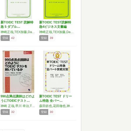
新TOEIC TEST 読解特
新TOEIC TEST読解特
急 5 ダブル…
急4ビジネス文書編
神崎正哉,TEX加藤,Daniel Warriner
神崎正哉,TEX加藤,Daniel Warriner
登録
42
登録
39
990点満点講師はどのよ
新TOEIC TEST ドリー
うにTOEICテスト…
ム特急 全パー…
神崎 正哉,早川 幸治,TEX 加藤
森田鉄也,花田徹也,神崎正哉,ヒロ前田,加藤 優,濱崎潤之輔,TEX加藤,Daniel Warriner
登録
32
登録
30