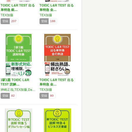
TOEIC L&R TEST 出る
TOEIC L&R TEST 出る
単特急 銀…
単特急 金…
TEX加藤
TEX加藤
登録
207
登録
186
1駅1題 TOEIC L&R
TOEIC L&R TEST 出る
TEST 読解…
単特急 金…
神崎正哉,TEX加藤,Daniel Warriner
TEX加藤
登録
82
登録
80