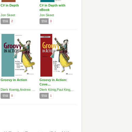
C# in Depth
C# in Depth with
eBook
Jon Skeet
Jon Skeet
登録
2
登録
0
Groovy in Action
Groovy in Action:
Cove…
Dierk Koenig,Andrew Glover,Paul King,Guillaume Laforge,Jon Skeet
Dierk König,Paul King,Guillaume Laforge,Hamlet D'Arcy,Cédric Champeau,Erik Pragt,Jon Skeet
登録
0
登録
1