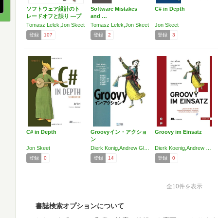
ソフトウェア設計のト
Software Mistakes
C# in Depth
レードオフと誤り ―プ
and …
ロ…
Tomasz Lelek,Jon Skeet
Tomasz Lelek,Jon Skeet
Jon Skeet
登録
107
登録
2
登録
3
C# in Depth
Groovyイン・アクショ
Groovy im Einsatz
ン
Jon Skeet
Dierk Konig,Andrew Glover,Paul King,Guillaume Laforge,Jon Skeet
Dierk Koenig,Andrew Glover,Paul King,Guillaume Laforge,Jon Skeet
登録
0
登録
14
登録
0
全10件を表示
書誌検索オプションについて