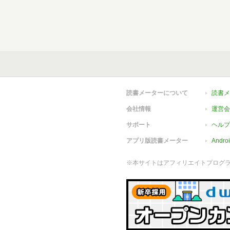
読書メーターについて
読書メ
会社情報
運営会
サポート
ヘルプ
アプリ版読書メーター
Andr
※本サイトはアフィリエイトプログ