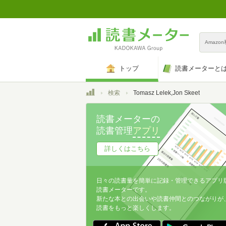
Amazo
トップ
読書メーターと
トップ
検索
Tomasz Lelek,Jon Skeet
読書メーターの
読書管理
アプリ
詳しくはこちら
日々の読書量を簡単に記録・管理できるアプリ
読書メーターです。
新たな本との出会いや読書仲間とのつながりが
読書をもっと楽しくします。