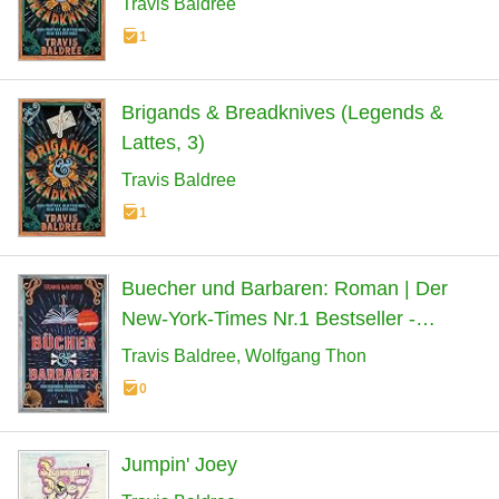
Travis Baldree
1
Brigands & Breadknives (Legends &
Lattes, 3)
Travis Baldree
1
Buecher und Barbaren: Roman | Der
New-York-Times Nr.1 Bestseller -
endlich auf Deutsch
Travis Baldree
Wolfgang Thon
0
Jumpin' Joey