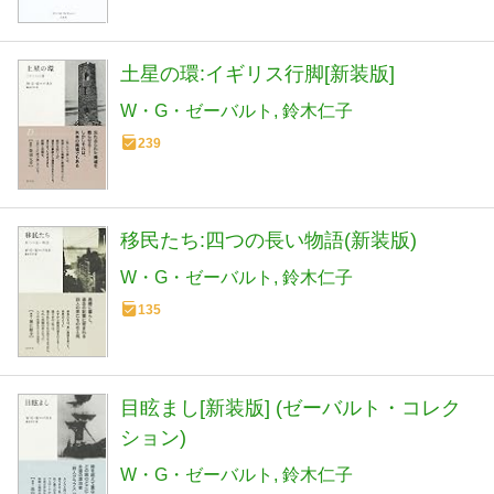
土星の環:イギリス行脚[新装版]
W・G・ゼーバルト
鈴木仁子
239
移民たち:四つの長い物語(新装版)
W・G・ゼーバルト
鈴木仁子
135
目眩まし[新装版] (ゼーバルト・コレク
ション)
W・G・ゼーバルト
鈴木仁子