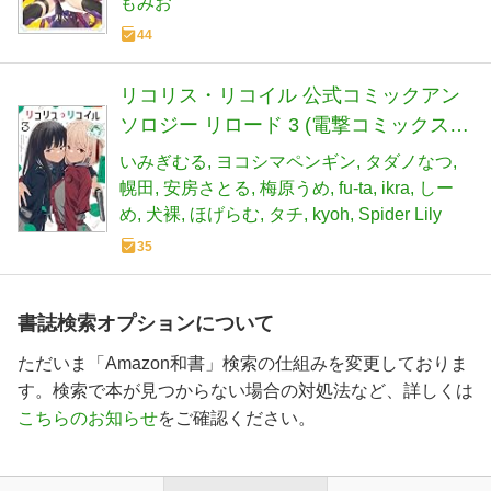
もみお
44
リコリス・リコイル 公式コミックアン
ソロジー リロード 3 (電撃コミックス
NEXT)
いみぎむる
ヨコシマペンギン
タダノなつ
幌田
安房さとる
梅原うめ
fu-ta
ikra
しー
め
犬裸
ほげらむ
タチ
kyoh
Spider Lily
35
書誌検索オプションについて
ただいま「Amazon和書」検索の仕組みを変更しておりま
す。検索で本が見つからない場合の対処法など、詳しくは
こちらのお知らせ
をご確認ください。