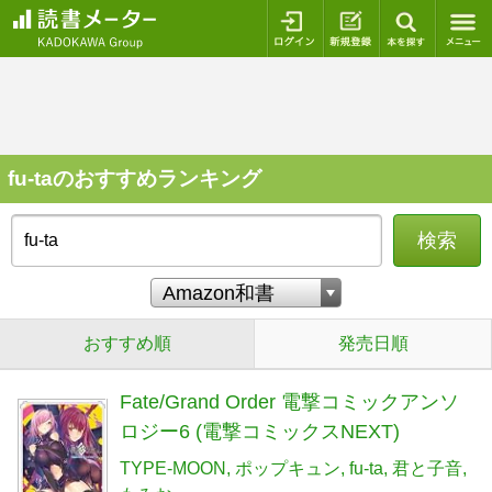
ログイン
新規登録
本を探
fu-taのおすすめランキング
検索
おすすめ順
発売日順
Fate/Grand Order 電撃コミックアンソ
ロジー6 (電撃コミックスNEXT)
TYPE-MOON
ポップキュン
fu-ta
君と子音