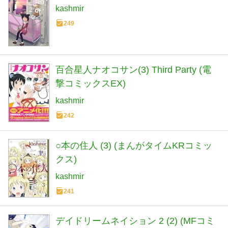
kashmir
249
百合星人ナオコサン(3) Third Party (電
撃コミックスEX)
kashmir
242
○本の住人 (3) (まんがタイムKRコミッ
クス)
kashmir
241
デイドリームネイション 2 (2) (MFコミ