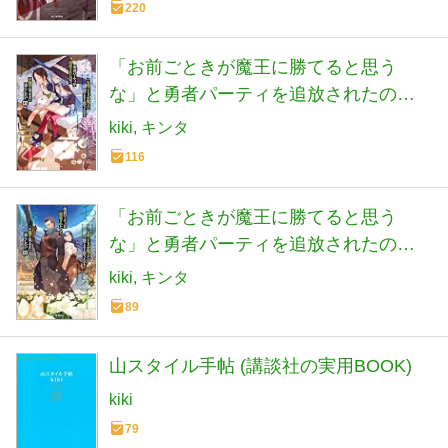
220
「お前ごときが魔王に勝てると思う
な」と勇者パーティを追放されたの
で、王都で気ままに暮らしたい 2 (GCノ
kiki
キンタ
ベルズ)
116
「お前ごときが魔王に勝てると思う
な」と勇者パーティを追放されたの
で、王都で気ままに暮らしたい 3 (GCノ
kiki
キンタ
ベルズ)
89
山スタイル手帖 (講談社の実用BOOK)
kiki
79