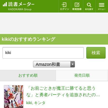
ログイン
新規登録
本を探
kikiのおすすめランキング
検索
おすすめ順
発売日順
「お前ごときが魔王に勝てると思う
な」と勇者パーティを追放されたの
で、王都で気ままに暮らしたい 1 (GCノ
kiki
キンタ
ベルズ)