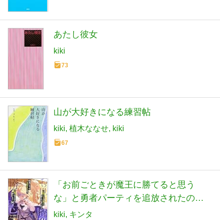
あたし彼女
kiki
73
山が大好きになる練習帖
kiki
植木ななせ
kiki
67
「お前ごときが魔王に勝てると思う
な」と勇者パーティを追放されたの
で、王都で気ままに暮らしたい 4 (GCノ
kiki
キンタ