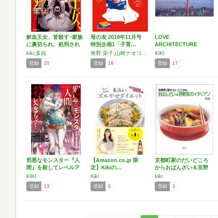
鮮血王女、皆殺す~家族
母の友 2019年11月号
LOVE
に裏切られ、処刑され
特別企画1「子育…
ARCHITECTURE
た…
kiki,多㐂
角野 栄子,山崎ナオコーラ,福岡 伸一,ハンバート ハンバート,長場 雄,堀川 美和,青山 誠,たかはし よしこ,ヨシタケシンスケ,KIKI,坂本 美雨,小西 栄子,真木 文絵,石倉 ヒロユキ,垂石 眞子,得地 直美,福知 伸夫,まるやま あやこ,おくはら ゆめ,きもと ももこ,小風 さち,死後くん,古谷田 奈月,l東 直子,あんどう としひこ,長江 青,瀬田 貞二,佐々木 マキ,黒﨑 美穂,齋藤 陽道,筒井 頼子
KIKI
登録
20
登録
18
登録
17
邪悪なモンスター『人
【Amazon.co.jp 限
京都町家のだいどころ
間』を殺してレベルア
定】Kikiの…
からおばんざい＆京野
ップ…
菜の…
KIKI
Kiki
kiki
登録
13
登録
6
登録
3