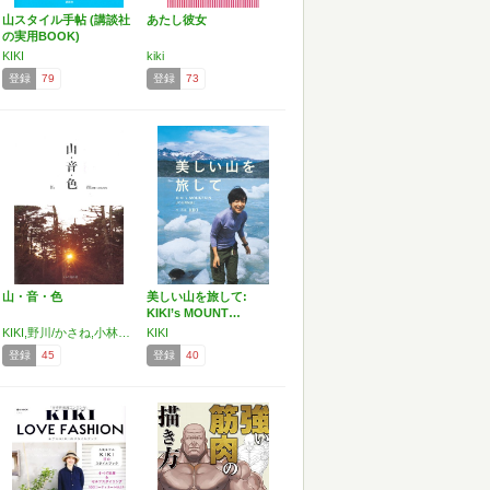
山スタイル手帖 (講談社
あたし彼女
の実用BOOK)
KIKI
kiki
登録
79
登録
73
山・音・色
美しい山を旅して:
KIKI’s MOUNT…
KIKI,野川/かさね,小林百合子
KIKI
登録
45
登録
40