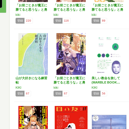
「お前ごときが魔王に
「お前ごときが魔王に
「お前ごときが魔王に
勝てると思うな」と勇
勝てると思うな」と勇
勝てると思うな」と勇
者パ…
者パ…
者パ…
kiki
kiki
kiki
登録
220
登録
116
登録
89
山が大好きになる練習
「お前ごときが魔王に
美しい教会を旅して
帖
勝てると思うな」と勇
(MARBLE BOOK…
者パ…
KIKI
kiki
KIKI
登録
67
登録
67
登録
56