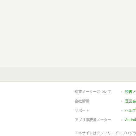
読書メーターについて
読書メ
会社情報
運営会
サポート
ヘルプ
アプリ版読書メーター
Andr
※本サイトはアフィリエイトプログ