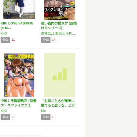
KIKI LOVE FASHION
強い筋肉の描き方 (超描
(e-M…
けるシリーズ)
KIKI
虎杖鷲,上野綺士,KiKi,GomTang
登録
11
登録
14
中出し学園調教科 (別冊
「お前ごときが魔王に
エースファイブコミ
勝てると思うな」とガ
ッ…
チ勢…
KIKI
kiki
登録
3
登録
1