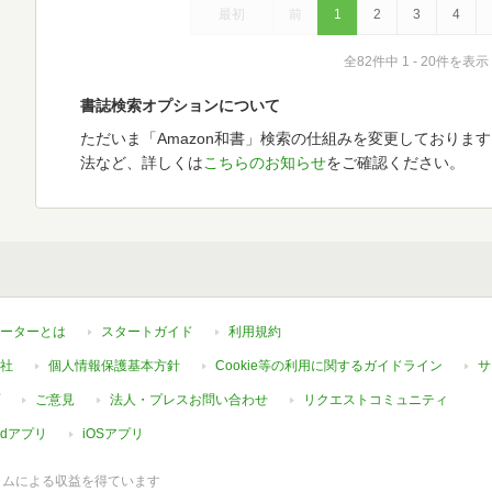
最初
前
1
2
3
4
全82件中 1 - 20件を表示
書誌検索オプションについて
ただいま「Amazon和書」検索の仕組みを変更しておりま
法など、詳しくは
こちらのお知らせ
をご確認ください。
ーターとは
スタートガイド
利用規約
社
個人情報保護基本方針
Cookie等の利用に関するガイドライン
サ
ご意見
法人・プレスお問い合わせ
リクエストコミュニティ
oidアプリ
iOSアプリ
ラムによる収益を得ています