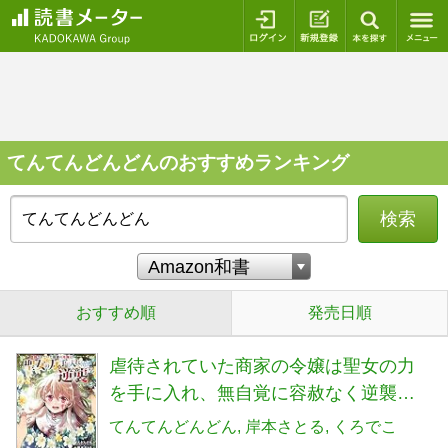
ログイン
新規登録
本を探
てんてんどんどんのおすすめランキング
検索
おすすめ順
発売日順
虐待されていた商家の令嬢は聖女の力
を手に入れ、無自覚に容赦なく逆襲す
る 5 (5) (ヤングチャンピオンコミック
てんてんどんどん
岸本さとる
くろでこ
ス)