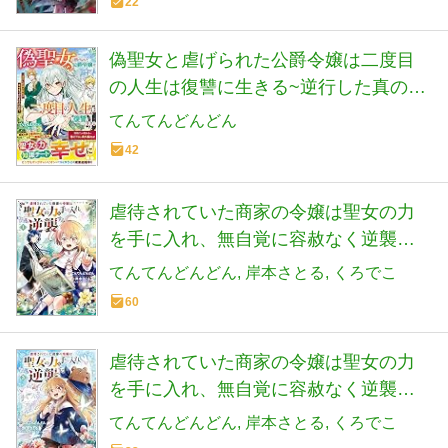
22
偽聖女と虐げられた公爵令嬢は二度目
の人生は復讐に生きる~逆行した真の聖
女が幸せをつかむまでのお話~ (ベリー
てんてんどんどん
ズファンタジー)
42
虐待されていた商家の令嬢は聖女の力
を手に入れ、無自覚に容赦なく逆襲す
る(1): ヤングチャンピオン・コミックス
てんてんどんどん
岸本さとる
くろでこ
(ヤングチャンピオンコミックス)
60
虐待されていた商家の令嬢は聖女の力
を手に入れ、無自覚に容赦なく逆襲す
る 3 (3) (ヤングチャンピオンコミック
てんてんどんどん
岸本さとる
くろでこ
ス)