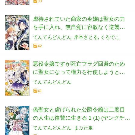
33
虐待されていた商家の令嬢は聖女の力
を手に入れ、無自覚に容赦なく逆襲す
る 2 (2) (ヤングチャンピオンコミック
てんてんどんどん
岸本さとる
くろでこ
ス)
42
悪役令嬢ですが死亡フラグ回避のため
に聖女になって権力を行使しようと思
います (ベリーズファンタジー)
てんてんどんどん
41
偽聖女と虐げられた公爵令嬢は二度目
の人生は復讐に生きる 1 (1) (ヤングチャ
ンピオンコミックス)
てんてんどんどん
まぶた単