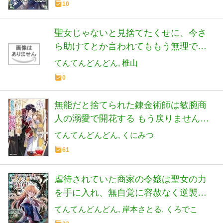
10
聖女じゃないと見捨てたくせに、今さ
ら助けてとか言われてももう無理です!~
チートスキルで勝手にダンジョン生活
てんてんどんどん
椎山
満喫します~ (1) (バンブーコミックス
0
BCf)
無能だと捨てられた錬金術師は敏腕商
人の溺愛で開花する もう戻りませんの
で後悔してください (角川ビーンズ文庫)
てんてんどんどん
くにみつ
61
虐待されていた商家の令嬢は聖女の力
を手に入れ、無自覚に容赦なく逆襲す
る 4 (4) (ヤングチャンピオンコミック
てんてんどんどん
岸本さとる
くろでこ
ス)