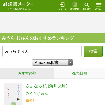
ログイン
新規登録
本を探
みうら じゅんのおすすめランキング
検索
おすすめ順
発売日順
さよなら私 (角川文庫)
みうらじゅん
909