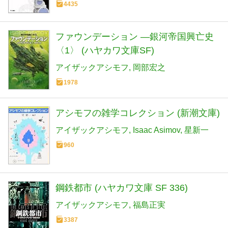
4435
ファウンデーション ―銀河帝国興亡史
〈1〉 (ハヤカワ文庫SF)
アイザックアシモフ
岡部宏之
1978
アシモフの雑学コレクション (新潮文庫)
アイザックアシモフ
Isaac Asimov
星新一
960
鋼鉄都市 (ハヤカワ文庫 SF 336)
アイザックアシモフ
福島正実
3387