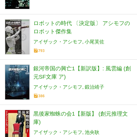
ロボットの時代 〔決定版〕 アシモフの
ロボット傑作集
アイザック・アシモフ
小尾芙佐
793
銀河帝国の興亡1【新訳版】: 風雲編 (創
元SF文庫 ア)
アイザック・アシモフ
鍛治靖子
386
黒後家蜘蛛の会1【新版】 (創元推理文
庫)
アイザック・アシモフ
池央耿