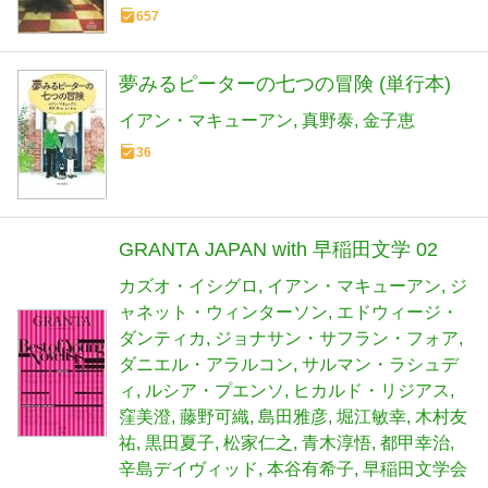
657
夢みるピーターの七つの冒険 (単行本)
イアン・マキューアン
真野泰
金子恵
36
GRANTA JAPAN with 早稲田文学 02
カズオ・イシグロ
イアン・マキューアン
ジ
ャネット・ウィンターソン
エドウィージ・
ダンティカ
ジョナサン・サフラン・フォア
ダニエル・アラルコン
サルマン・ラシュデ
ィ
ルシア・プエンソ
ヒカルド・リジアス
窪美澄
藤野可織
島田雅彦
堀江敏幸
木村友
祐
黒田夏子
松家仁之
青木淳悟
都甲幸治
辛島デイヴィッド
本谷有希子
早稲田文学会