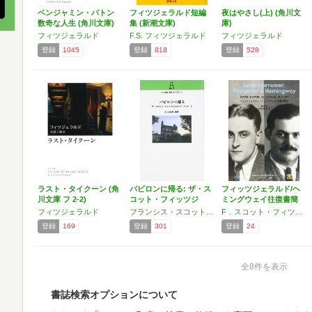
ベンジャミン・バトン
フィツジェラルド短編
夜はやさし(上) (角川文
数奇な人生 (角川文庫)
集 (新潮文庫)
庫)
フィツジェラルド
F.S. フィツジェラルド
フィツジェラルド
登録
1045
登録
818
登録
528
ラスト・タイクーン (角
バビロンに帰る: ザ・ス
フィッツジェラルド/ヘ
川文庫 フ 2-2)
コット・フィッツジ
ミングウェイ往復書簡
ェ…
集
フィツジェラルド
フランシス・スコット フィッツジェラルド
F．スコット・フィツジェラルド,アーネスト・ヘミングウェイ
登録
169
登録
301
登録
24
全8件を表示
書誌検索オプションについて