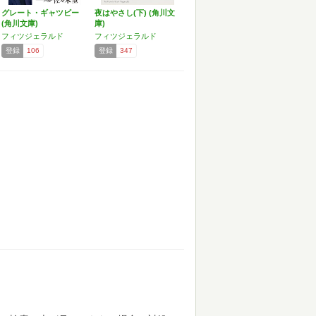
グレート・ギャツビー
夜はやさし(下) (角川文
(角川文庫)
庫)
フィツジェラルド
フィツジェラルド
登録
106
登録
347