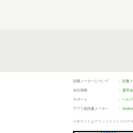
読書メーターについて
読書メ
会社情報
運営会
サポート
ヘルプ
アプリ版読書メーター
Andr
※本サイトはアフィリエイトプログ