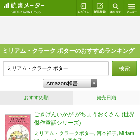
ログイン
新規登録
本を探
ミリアム・クラーク ポターのおすすめランキング
検索
おすすめ順
発売日順
ごきげんいかが がちょうおくさん (世界
傑作童話シリーズ)
ミリアム・クラークポター
河本祥子
Miriam