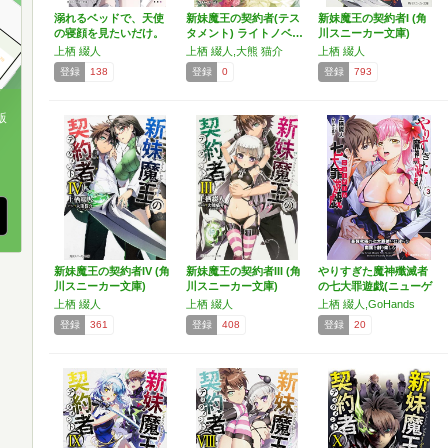
溺れるベッドで、天使
新妹魔王の契約者(テス
新妹魔王の契約者I (角
の寝顔を見たいだけ。
タメント) ライトノベ…
川スニーカー文庫)
#…
上栖 綴人
上栖 綴人,大熊 猫介
上栖 綴人
登録
138
登録
0
登録
793
版
、
新妹魔王の契約者IV (角
新妹魔王の契約者III (角
やりすぎた魔神殲滅者
川スニーカー文庫)
川スニーカー文庫)
の七大罪遊戯(ニューゲ
ー…
上栖 綴人
上栖 綴人
上栖 綴人,GoHands
登録
361
登録
408
登録
20