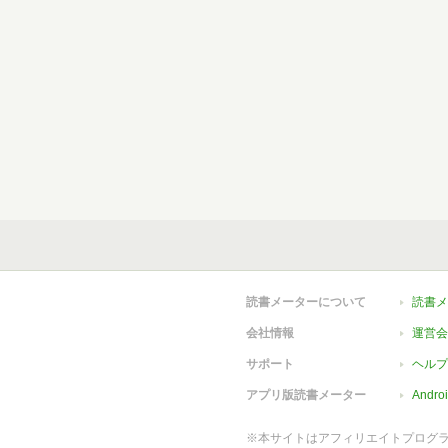
読書メーターについて
読書メ
会社情報
運営会
サポート
ヘルプ
アプリ版読書メーター
Andr
※本サイトはアフィリエイトプログ