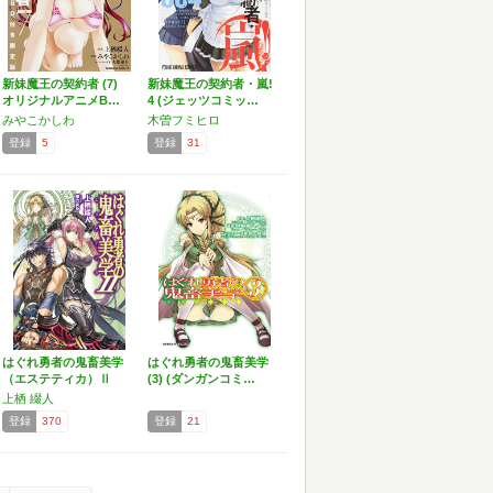
新妹魔王の契約者 (7)
新妹魔王の契約者・嵐!
オリジナルアニメB…
4 (ジェッツコミッ…
みやこかしわ
木曽フミヒロ
登録
5
登録
31
はぐれ勇者の鬼畜美学
はぐれ勇者の鬼畜美学
（エステティカ）Ⅱ
(3) (ダンガンコミ…
(H…
上栖 綴人
登録
370
登録
21