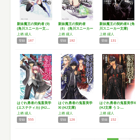
新妹魔王の契約者 (9)
新妹魔王の契約者
新妹魔王の契約者X (角
(角川スニーカー文…
（8） (角川スニーカー
川スニーカー文庫)
文…
上栖 綴人
上栖 綴人
上栖 綴人
登録
167
登録
192
登録
131
はぐれ勇者の鬼畜美学
はぐれ勇者の鬼畜美学
はぐれ勇者の鬼畜美学X
(エステティカ) (HJ…
XI (HJ文庫)
(HJ文庫 う 1-…
上栖 綴人
上栖 綴人
上栖 綴人
登録
555
登録
126
登録
152