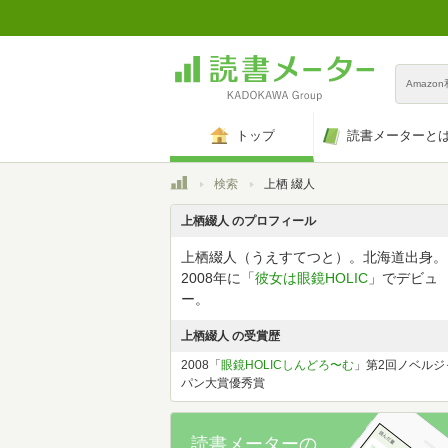
Amazo
トップ
読書メーターと
トップ
検索
上栖 綴人
上栖綴人 のプロフィール
上栖綴人（うえすてつと）。北海道出身。
2008年に「
彼女は眼鏡HOLIC
」でデビュ
ー。
上栖綴人 の受賞歴
2008「
眼鏡HOLICしんどろ〜む
」第2回ノベルジ
パン大賞優秀賞
読書メーターの