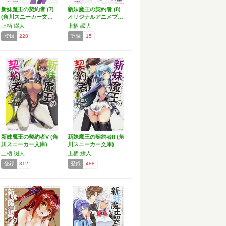
新妹魔王の契約者 (7)
新妹魔王の契約者 (8)
(角川スニーカー文…
オリジナルアニメブ…
上栖 綴人
上栖 綴人
登録
228
登録
15
新妹魔王の契約者V (角
新妹魔王の契約者II (角
川スニーカー文庫)
川スニーカー文庫)
上栖 綴人
上栖 綴人
登録
312
登録
488