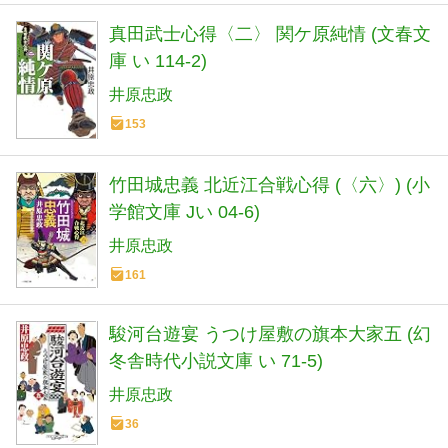
真田武士心得〈二〉 関ケ原純情 (文春文
庫 い 114-2)
井原忠政
153
竹田城忠義 北近江合戦心得 (〈六〉) (小
学館文庫 Jい 04-6)
井原忠政
161
駿河台遊宴 うつけ屋敷の旗本大家五 (幻
冬舎時代小説文庫 い 71-5)
井原忠政
36