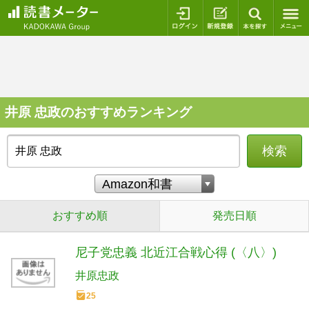
ログイン
新規登録
本を探
井原 忠政のおすすめランキング
検索
おすすめ順
発売日順
尼子党忠義 北近江合戦心得 (〈八〉)
井原忠政
25