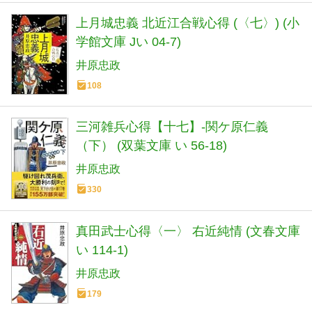
上月城忠義 北近江合戦心得 (〈七〉) (小
学館文庫 Jい 04-7)
井原忠政
108
三河雑兵心得【十七】-関ケ原仁義
（下） (双葉文庫 い 56-18)
井原忠政
330
真田武士心得〈一〉 右近純情 (文春文庫
い 114-1)
井原忠政
179