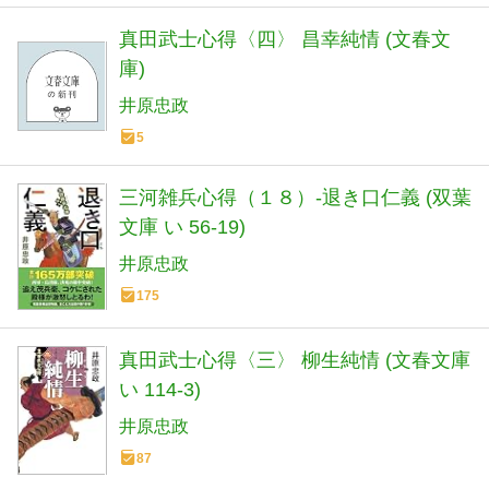
真田武士心得〈四〉 昌幸純情 (文春文
庫)
井原忠政
5
三河雑兵心得（１８）-退き口仁義 (双葉
文庫 い 56-19)
井原忠政
175
真田武士心得〈三〉 柳生純情 (文春文庫
い 114-3)
井原忠政
87