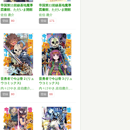
帝国第11前線基地魔導
帝国第11前線基地魔導
図書館、ただいま開館
図書館、ただいま開館
中…
中…
佐伯 庸介
佐伯 庸介
登録
80
登録
171
昔勇者で今は骨 2 (リュ
昔勇者で今は骨 3 (リュ
ウコミックス)
ウコミックス)
内々けやき,佐伯庸介,白狼
内々けやき,佐伯庸介,白狼
登録
80
登録
66