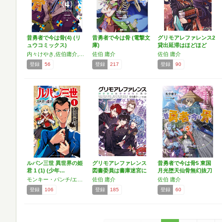
昔勇者で今は骨(4) (リ
昔勇者で今は骨 (電撃文
グリモアレファレンス2
ュウコミックス)
庫)
貸出延滞はほどほど
に…
内々けやき,佐伯庸介,白狼
佐伯 庸介
佐伯 庸介
登録
56
登録
217
登録
90
ルパン三世 異世界の姫
グリモアレファレンス
昔勇者で今は骨5 東国
君 1 (1) (少年…
図書委員は書庫迷宮に
月光堕天仙骨無幻抜刀
挑…
…
モンキー・パンチ/エム・ピー・ワークス,内々けやき,佐伯庸介,白狼
佐伯 庸介
佐伯 庸介
登録
106
登録
185
登録
60