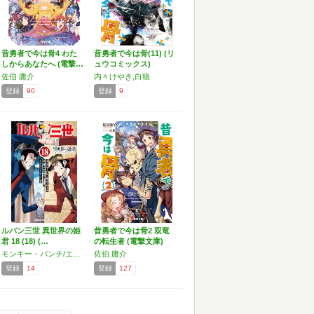
昔勇者で今は骨4 わた
昔勇者で今は骨(11) (リ
しからあなたへ (電撃…
ュウコミックス)
佐伯 庸介
内々けやき,白狼
登録
90
登録
9
ルパン三世 異世界の姫
昔勇者で今は骨2 双竜
君 18 (18) (…
の転生者 (電撃文庫)
モンキー・パンチ/エム・ピー・ワークス,内々けやき,佐伯庸介 / 白狼
佐伯 庸介
登録
14
登録
127