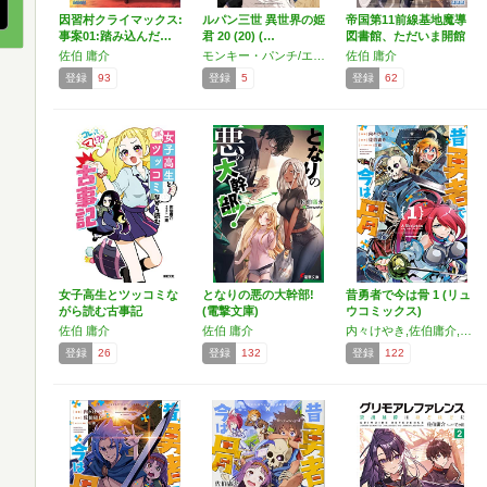
因習村クライマックス:
ルパン三世 異世界の姫
帝国第11前線基地魔導
事案01:踏み込んだ…
君 20 (20) (…
図書館、ただいま開館
中…
佐伯 庸介
モンキー・パンチ/エム・ピー・ワークス,内々けやき,佐伯庸介,白狼
佐伯 庸介
登録
93
登録
5
登録
62
女子高生とツッコミな
となりの悪の大幹部!
昔勇者で今は骨 1 (リュ
がら読む古事記
(電撃文庫)
ウコミックス)
佐伯 庸介
佐伯 庸介
内々けやき,佐伯庸介,白狼
登録
26
登録
132
登録
122