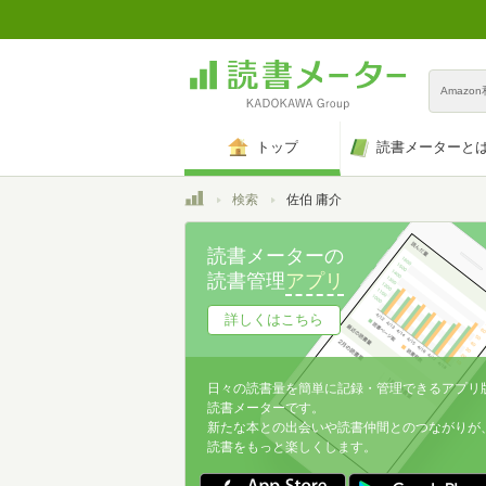
Amazo
トップ
読書メーターと
トップ
検索
佐伯 庸介
読書メーターの
読書管理
アプリ
詳しくはこちら
日々の読書量を簡単に記録・管理できるアプリ
読書メーターです。
新たな本との出会いや読書仲間とのつながりが
読書をもっと楽しくします。