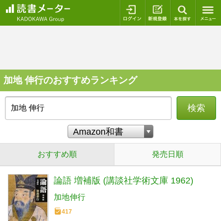
ログイン
新規登録
本を探
加地 伸行のおすすめランキング
検索
おすすめ順
発売日順
論語 増補版 (講談社学術文庫 1962)
加地伸行
417