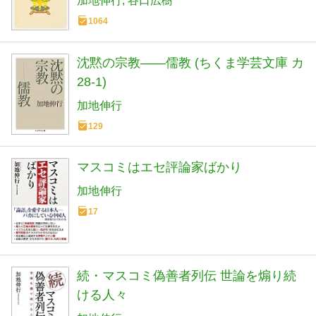
加地伸行
谷口広樹
1064
沈黙の宗教――儒教 (ちくま学芸文庫 カ
28-1)
加地伸行
129
マスコミはエセ評論家ばかり
加地伸行
17
続・マスコミ偽善者列伝 世論を煽り続
ける人々