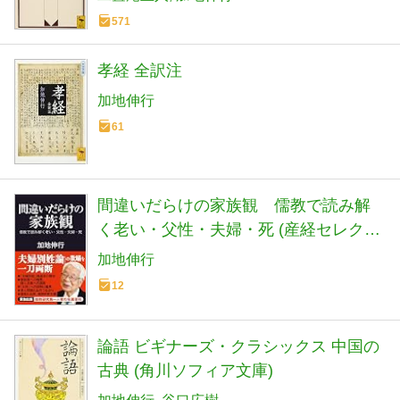
571
孝経 全訳注
加地伸行
61
間違いだらけの家族観 儒教で読み解
く老い・父性・夫婦・死 (産経セレクト
S 038)
加地伸行
12
論語 ビギナーズ・クラシックス 中国の
古典 (角川ソフィア文庫)