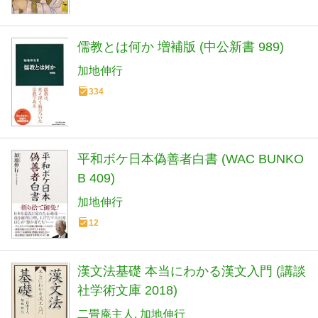
儒教とは何か 増補版 (中公新書 989)
加地伸行
334
平和ボケ日本偽善者白書 (WAC BUNKO
B 409)
加地伸行
12
漢文法基礎 本当にわかる漢文入門 (講談
社学術文庫 2018)
二畳庵主人
加地伸行