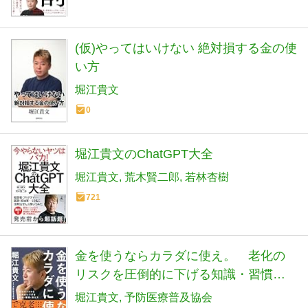
(仮)やってはいけない 絶対損する金の使
い方
堀江貴文
0
堀江貴文のChatGPT大全
堀江貴文
荒木賢二郎
若林杏樹
721
金を使うならカラダに使え。 老化の
リスクを圧倒的に下げる知識・習慣・
考え方
堀江貴文
予防医療普及協会