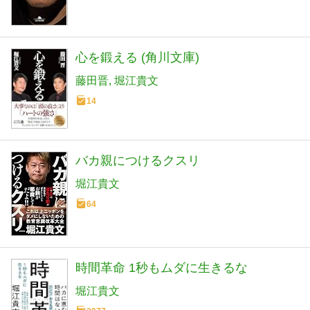
心を鍛える (角川文庫)
藤田晋
堀江貴文
14
バカ親につけるクスリ
堀江貴文
64
時間革命 1秒もムダに生きるな
堀江貴文