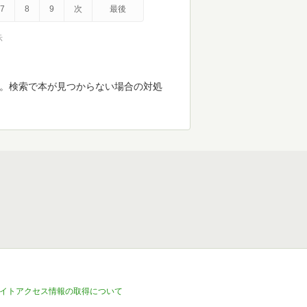
7
8
9
次
最後
示
す。検索で本が見つからない場合の対処
イトアクセス情報の取得について