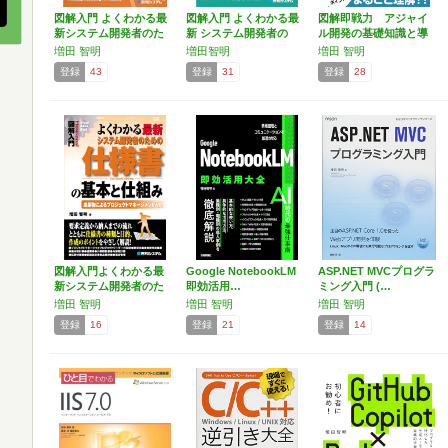
図解入門 よくわかる最
図解入門 よくわかる最
図解即戦力 アジャイ
新システム開発者のた
新 システム開発者の
ル開発の基礎知識と導
め…
た…
入方…
増田 智明
増田智明
増田 智明
登録
43
登録
31
登録
28
図解入門よくわかる最
Google NotebookLM
ASP.NET MVCプログラ
新システム開発者のた
即効活用…
ミング入門 (…
めの…
増田 智明
増田 智明
増田 智明
登録
16
登録
21
登録
14