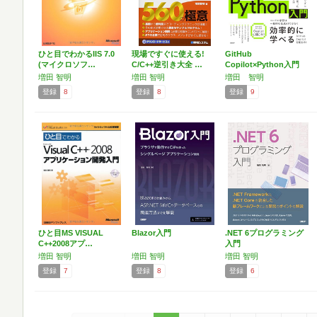
ひと目でわかるIIS 7.0
現場ですぐに使える!
GitHub
(マイクロソフ…
C/C++逆引き大全 …
Copilot×Python入門
増田 智明
増田 智明
増田 智明
登録
8
登録
8
登録
9
ひと目MS VISUAL
Blazor入門
.NET 6プログラミング
C++2008アプ…
入門
増田 智明
増田 智明
増田 智明
登録
7
登録
8
登録
6