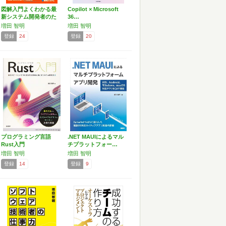
図解入門よくわかる最
Copilot × Microsoft
新システム開発者のた
36…
めの…
増田 智明
増田 智明
登録
24
登録
20
プログラミング言語
.NET MAUIによるマル
Rust入門
チプラットフォー…
増田 智明
増田 智明
登録
14
登録
9