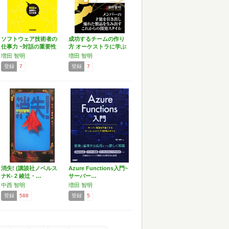
ソフトウェア技術者の
成功するチームの作り
仕事力 ~対話の重要性
方 オーケストラに学ぶ
と…
プ…
増田 智明
増田 智明
登録
7
登録
7
消失! (講談社ノベルス
Azure Functions入門~
ナK- 2 綾辻・…
サーバー…
中西 智明
増田 智明
登録
588
登録
5