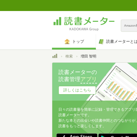
Amazo
トップ
読書メーターと
トップ
検索
増田 智明
読書メーターの
読書管理
アプリ
詳しくはこちら
日々の読書量を簡単に記録・管理できるアプリ
読書メーターです。
新たな本との出会いや読書仲間とのつながりが
読書をもっと楽しくします。