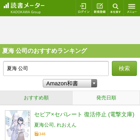
ログイン
新規登録
本を探
夏海 公司のおすすめランキング
検索
おすすめ順
発売日順
セピア×セパレート 復活停止 (電撃文庫)
夏海公司
れおえん
346