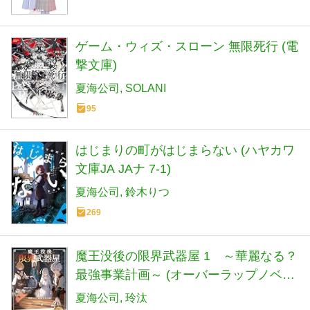
ゲーム・ウィズ・スローン 無限死行 (電
撃文庫)
夏海公司
SOLANI
95
はじまりの町がはじまらない (ハヤカワ
文庫JA JAナ 7-1)
夏海公司
鈴木りつ
269
魔王没後の限界武器屋 1 ～華麗なる？
最強事業計画～ (オーバーラップノベル
ス)
夏海公司
玲汰