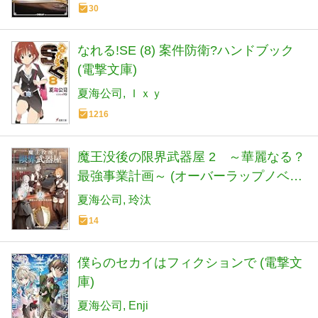
30
なれる!SE (8) 案件防衛?ハンドブック
(電撃文庫)
夏海公司
Ｉｘｙ
1216
魔王没後の限界武器屋 2 ～華麗なる？
最強事業計画～ (オーバーラップノベル
ス)
夏海公司
玲汰
14
僕らのセカイはフィクションで (電撃文
庫)
夏海公司
Enji