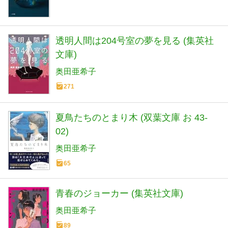
透明人間は204号室の夢を見る (集英社
文庫)
奥田亜希子
271
夏鳥たちのとまり木 (双葉文庫 お 43-
02)
奥田亜希子
65
青春のジョーカー (集英社文庫)
奥田亜希子
89