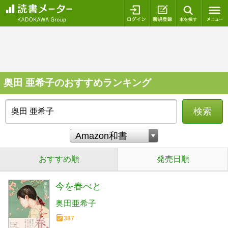
ログイン
新規登録
本を探
奥田 亜希子のおすすめランキング
検索
おすすめ順
発売日順
今を春べと
奥田亜希子
387