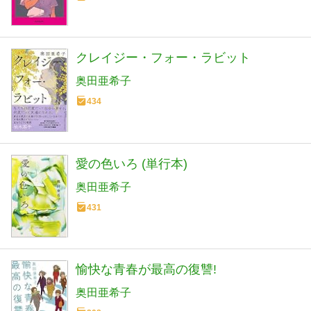
クレイジー・フォー・ラビット
奥田亜希子
434
愛の色いろ (単行本)
奥田亜希子
431
愉快な青春が最高の復讐!
奥田亜希子