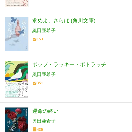
求めよ、さらば (角川文庫)
奥田亜希子
153
ポップ・ラッキー・ポトラッチ
奥田亜希子
351
運命の終い
奥田亜希子
435