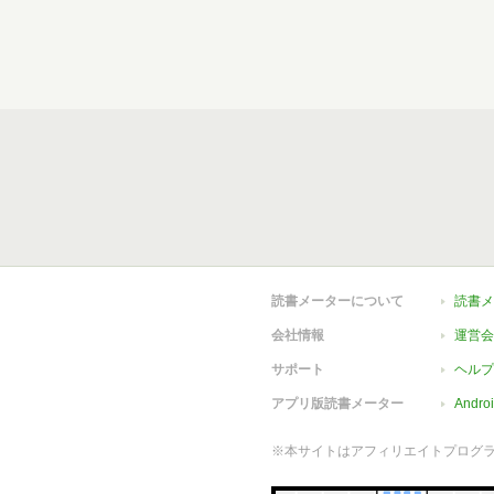
読書メーターについて
読書メ
会社情報
運営会
サポート
ヘルプ
アプリ版読書メーター
Andr
※本サイトはアフィリエイトプログ