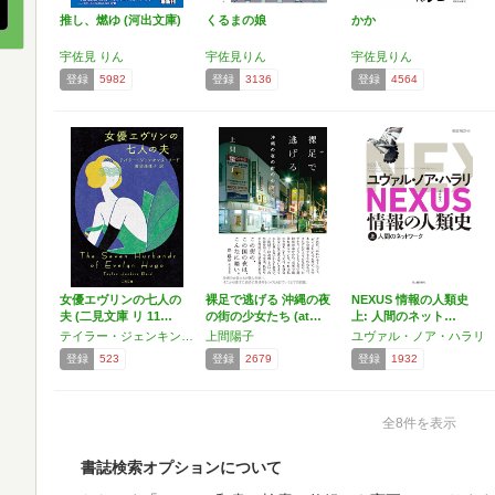
推し、燃ゆ (河出文庫)
くるまの娘
かか
宇佐見 りん
宇佐見りん
宇佐見りん
登録
5982
登録
3136
登録
4564
女優エヴリンの七人の
裸足で逃げる 沖縄の夜
NEXUS 情報の人類史
夫 (二見文庫 リ 11…
の街の少女たち (at…
上: 人間のネット…
テイラー・ジェンキンス・リード
上間陽子
ユヴァル・ノア・ハラリ
登録
523
登録
2679
登録
1932
全8件を表示
書誌検索オプションについて