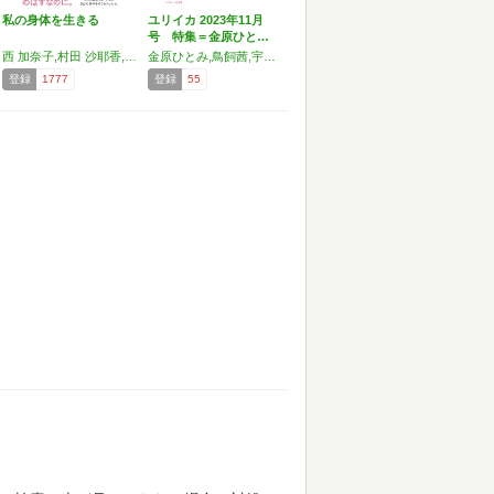
私の身体を生きる
ユリイカ 2023年11月
号 特集＝金原ひと…
西 加奈子,村田 沙耶香,金原 ひとみ,島本 理生,藤野 可織,鈴木 涼美,千早 茜,朝吹 真理子,エリイ,能町 みね子,李 琴峰,山下 紘加,鳥飼 茜,柴崎 友香,宇佐見 りん,藤原 麻里菜,児玉 雨子
金原ひとみ,鳥飼茜,宇佐見りん,エリイ,尾崎世界観,バウンデイングソウル,江國香織,西加奈子
登録
1777
登録
55