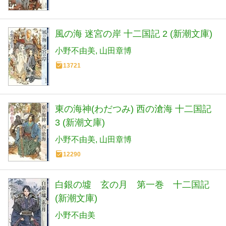
風の海 迷宮の岸 十二国記 2 (新潮文庫)
小野不由美
山田章博
13721
東の海神(わだつみ) 西の滄海 十二国記
3 (新潮文庫)
小野不由美
山田章博
12290
白銀の墟 玄の月 第一巻 十二国記
(新潮文庫)
小野不由美