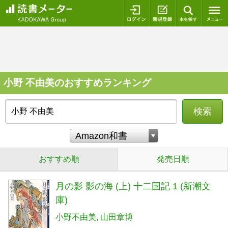
ログイン
新規登録
本を探
小野 不由美のおすすめランキング
検索
おすすめ順
発売日順
月の影 影の海 (上) 十二国記 1 (新潮文
庫)
小野不由美
山田章博