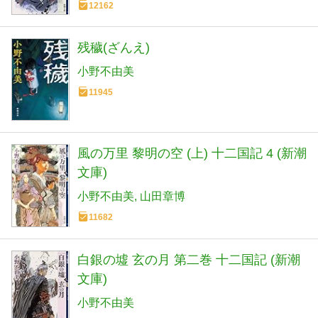
12162
残穢(ざんえ)
小野不由美
11945
風の万里 黎明の空 (上) 十二国記 4 (新潮
文庫)
小野不由美
山田章博
11682
白銀の墟 玄の月 第二巻 十二国記 (新潮
文庫)
小野不由美