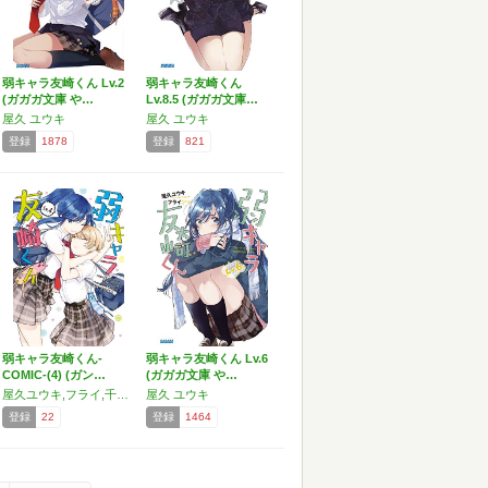
弱キャラ友崎くん Lv.2
弱キャラ友崎くん
(ガガガ文庫 や…
Lv.8.5 (ガガガ文庫…
屋久 ユウキ
屋久 ユウキ
登録
1878
登録
821
弱キャラ友崎くん-
弱キャラ友崎くん Lv.6
COMIC-(4) (ガン…
(ガガガ文庫 や…
屋久ユウキ,フライ,千田衛人
屋久 ユウキ
登録
22
登録
1464