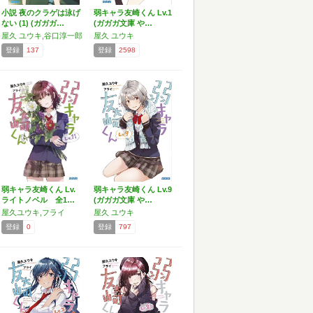
小説 夜のクラゲは泳げ
弱キャラ友崎くん Lv.1
ない (1) (ガガガ…
(ガガガ文庫 や…
屋久 ユウキ,谷口淳一郎
屋久 ユウキ
登録
137
登録
2598
弱キャラ友崎くん Lv.
弱キャラ友崎くん Lv.9
ライトノベル 全1…
(ガガガ文庫 や…
屋久ユウキ,フライ
屋久 ユウキ
登録
0
登録
797