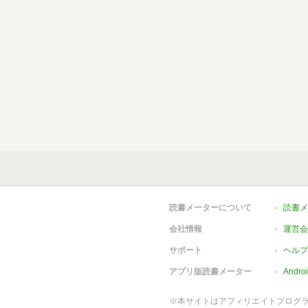
読書メーターについて
読書メ
会社情報
運営会
サポート
ヘルプ
アプリ版読書メーター
Andr
※本サイトはアフィリエイトプログ