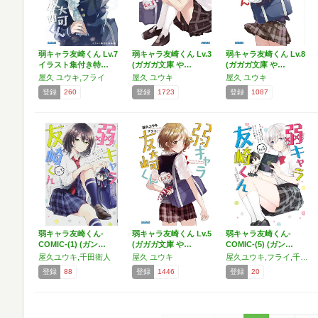
弱キャラ友崎くん Lv.7
弱キャラ友崎くん Lv.3
弱キャラ友崎くん Lv.8
イラスト集付き特…
(ガガガ文庫 や…
(ガガガ文庫 や…
屋久 ユウキ,フライ
屋久 ユウキ
屋久 ユウキ
登録
260
登録
1723
登録
1087
弱キャラ友崎くん-
弱キャラ友崎くん Lv.5
弱キャラ友崎くん-
COMIC-(1) (ガン…
(ガガガ文庫 や…
COMIC-(5) (ガン…
屋久ユウキ,千田衛人
屋久 ユウキ
屋久ユウキ,フライ,千田衛人
登録
88
登録
1446
登録
20