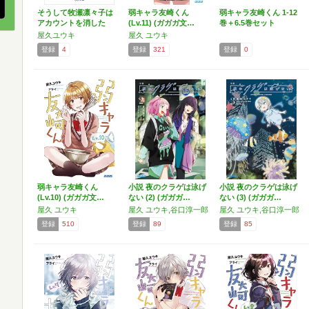
そうして牧瀬凛々子は
弱キャラ友崎くん
弱キャラ友崎くん 1-12
アカウントを消した
(Lv.11) (ガガガ文…
巻＋6.5巻セット
(S…
屋久ユウキ
屋久 ユウキ
登録
4
登録
321
登録
0
弱キャラ友崎くん
小説 夜のクラゲは泳げ
小説 夜のクラゲは泳げ
(Lv.10) (ガガガ文…
ない (2) (ガガガ…
ない (3) (ガガガ…
屋久 ユウキ
屋久 ユウキ,谷口淳一郎
屋久 ユウキ,谷口淳一郎
登録
510
登録
89
登録
85