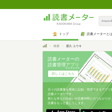
Amazo
トップ
読書メーターと
トップ
検索
屋久 ユウキ
読書メーターの
読書管理
アプリ
詳しくはこちら
日々の読書量を簡単に記録・管理できるアプリ
読書メーターです。
新たな本との出会いや読書仲間とのつながりが
読書をもっと楽しくします。