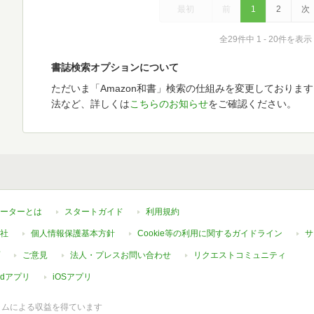
最初
前
1
2
次
全29件中 1 - 20件を表示
書誌検索オプションについて
ただいま「Amazon和書」検索の仕組みを変更しておりま
法など、詳しくは
こちらのお知らせ
をご確認ください。
ーターとは
スタートガイド
利用規約
社
個人情報保護基本方針
Cookie等の利用に関するガイドライン
サ
ご意見
法人・プレスお問い合わせ
リクエストコミュニティ
oidアプリ
iOSアプリ
ラムによる収益を得ています