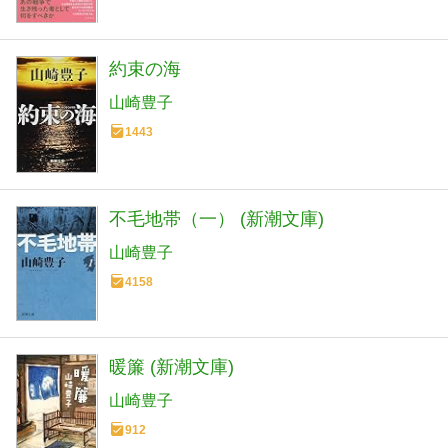
約束の海
山崎豊子
1443
不毛地帯（一） (新潮文庫)
山崎豊子
4158
暖簾 (新潮文庫)
山崎豊子
912