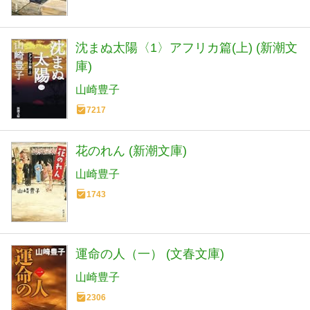
沈まぬ太陽〈1〉アフリカ篇(上) (新潮文
庫)
山崎豊子
7217
花のれん (新潮文庫)
山崎豊子
1743
運命の人（一） (文春文庫)
山崎豊子
2306