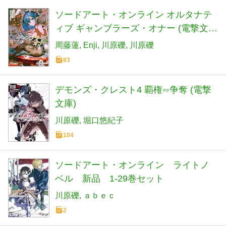
ソードアート・オンライン オルタナテ
ィブ ギャンブラーズ・オナー (電撃文
庫)
周藤蓮
Enji
川原礫
川原礫
83
デモンズ・クレスト4 覇権∽争奪 (電撃
文庫)
川原礫
堀口悠紀子
104
ソードアート・オンライン ライトノ
ベル 新品 1-29巻セット
川原礫
ａｂｅｃ
2