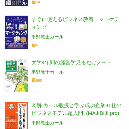
18
すぐに使えるビジネス教養 マーケテ
ィング
平野敦士カール
6
大学4年間の経営学見るだけノート
平野敦士カール
558
図解 カール教授と学ぶ成功企業31社の
ビジネスモデル超入門! (MAJIBIJI pro)
平野敦士カール