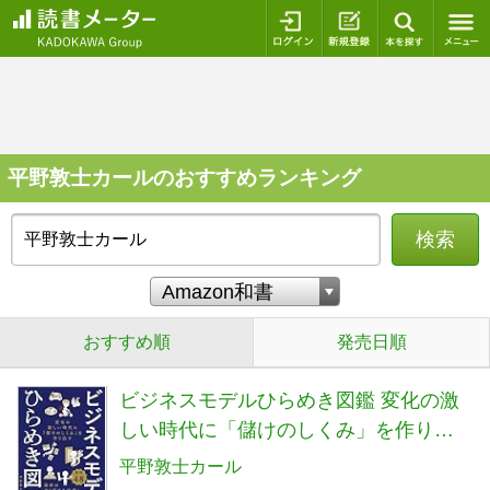
ログイン
新規登録
本を探
平野敦士カールのおすすめランキング
検索
おすすめ順
発売日順
ビジネスモデルひらめき図鑑 変化の激
しい時代に「儲けのしくみ」を作り出
す
平野敦士カール