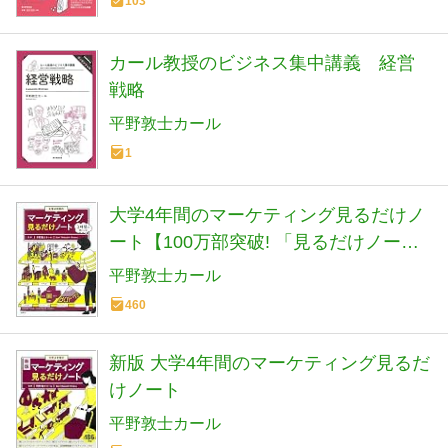
103
カール教授のビジネス集中講義 経営
戦略
平野敦士カール
1
大学4年間のマーケティング見るだけノ
ート【100万部突破! 「見るだけノー
ト」シリーズ】
平野敦士カール
460
新版 大学4年間のマーケティング見るだ
けノート
平野敦士カール