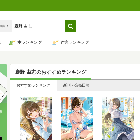
n和書
は
本ランキング
作家ランキング
慶野 由志
のおすすめランキング
おすすめランキング
新刊・発売日順
版
、