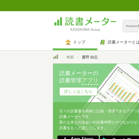
Amazo
トップ
読書メーターと
トップ
検索
慶野 由志
読書メーターの
読書管理
アプリ
詳しくはこちら
日々の読書量を簡単に記録・管理できるアプリ
読書メーターです。
新たな本との出会いや読書仲間とのつながりが
読書をもっと楽しくします。