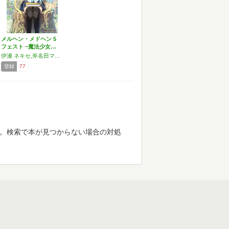
メルヘン・メドヘン 5
フェスト ~魔法少女…
伊瀬 ネキセ,斧名田マニマニ,慶野 由志,林 けゐ
登録
77
す。検索で本が見つからない場合の対処