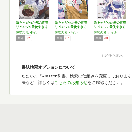
陰キャだった俺の青春
陰キャだった俺の青春
陰キャだった俺の青春
リベンジ4 天使すぎる
リベンジ1 天使すぎる
リベンジ2 天使すぎる
あ…
あ…
あ…
伊勢海老 ボイル
伊勢海老 ボイル
伊勢海老 ボイル
登録
22
登録
67
登録
48
全14件を表示
書誌検索オプションについて
ただいま「Amazon和書」検索の仕組みを変更しておりま
法など、詳しくは
こちらのお知らせ
をご確認ください。