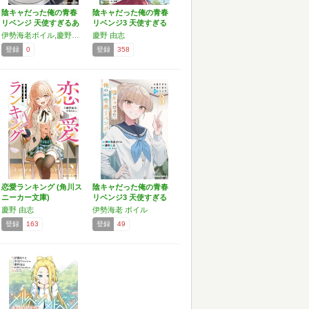
陰キャだった俺の青春
陰キャだった俺の青春
リベンジ 天使すぎるあ
リベンジ3 天使すぎる
の…
あ…
伊勢海老ボイル,慶野由志／たん旦
慶野 由志
登録
0
登録
358
恋愛ランキング (角川ス
陰キャだった俺の青春
ニーカー文庫)
リベンジ3 天使すぎる
あ…
慶野 由志
伊勢海老 ボイル
登録
163
登録
49