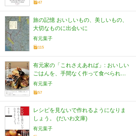
47
旅の記憶 おいしいもの、美しいもの、
大切なものに出会いに
有元葉子
115
有元家の「これさえあれば」: おいしい
ごはんを、手間なく作って食べられる
(単行本)
有元葉子
57
レシピを見ないで作れるようになりま
しょう。 (だいわ文庫)
有元葉子