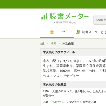
Amazo
トップ
読書メーターと
トップ
検索
末次由紀
末次由紀 のプロフィール
末次由紀（すえつぐゆき）。1975年9月8
生まれ、福岡県出身。福岡県立香住丘高等
学校卒業。1992年、高校1年生の時に「太
のロマンス」でデビュー。
末次由紀 の受賞歴
1992「太陽のロマンス」第14回なかよし新人ま
が賞佳作
2009「
ちはやふる
」第2回マンガ大賞2009