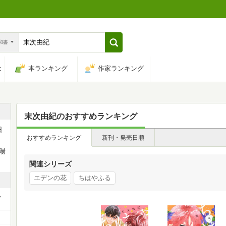
n和書
は
本ランキング
作家ランキング
末次由紀
のおすすめランキング
日
おすすめランキング
新刊・発売日順
陽
関連シリーズ
エデンの花
ちはやふる
ん