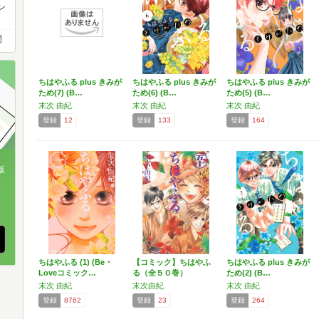
ン
門
ちはやふる plus きみが
ちはやふる plus きみが
ちはやふる plus きみが
ため(7) (B…
ため(6) (B…
ため(5) (B…
末次 由紀
末次 由紀
末次 由紀
登録
12
登録
133
登録
164
版
、
ちはやふる (1) (Be・
【コミック】ちはやふ
ちはやふる plus きみが
Loveコミック…
る（全５０巻）
ため(2) (B…
末次 由紀
末次由紀
末次 由紀
登録
8762
登録
23
登録
264