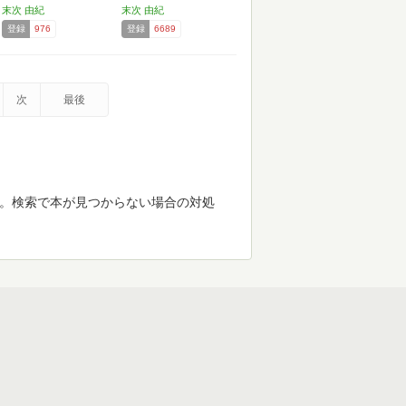
末次 由紀
末次 由紀
登録
976
登録
6689
次
最後
す。検索で本が見つからない場合の対処