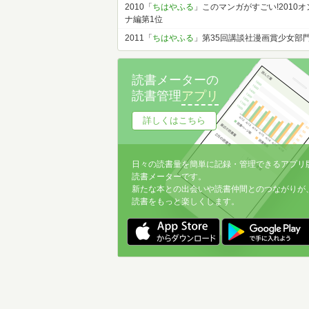
2010「
ちはやふる
」このマンガがすごい!2010オ
ナ編第1位
2011「
ちはやふる
」第35回講談社漫画賞少女部
読書メーターの
読書管理
アプリ
詳しくはこちら
日々の読書量を簡単に記録・管理できるアプリ
読書メーターです。
新たな本との出会いや読書仲間とのつながりが
読書をもっと楽しくします。