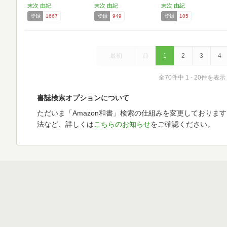
ン…
末次 由紀
末次 由紀
末次 由紀
登録
1667
登録
949
登録
105
最初
前
1
2
3
4
全70件中 1 - 20件を表示
書誌検索オプションについて
ただいま「Amazon和書」検索の仕組みを変更しておりま
法など、詳しくは
こちらのお知らせ
をご確認ください。