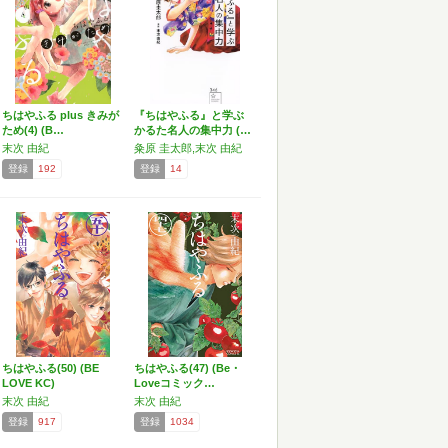
ちはやふる plus きみが
『ちはやふる』と学ぶ
ため(4) (B…
かるた名人の集中力 (…
末次 由紀
粂原 圭太郎,末次 由紀
登録
192
登録
14
ちはやふる(50) (BE
ちはやふる(47) (Be・
LOVE KC)
Loveコミック…
末次 由紀
末次 由紀
登録
917
登録
1034