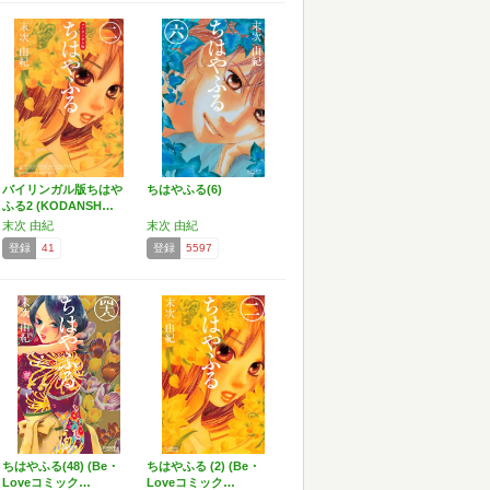
バイリンガル版ちはや
ちはやふる(6)
ふる2 (KODANSH…
末次 由紀
末次 由紀
登録
41
登録
5597
ちはやふる(48) (Be・
ちはやふる (2) (Be・
Loveコミック…
Loveコミック…