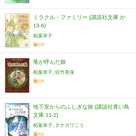
ミラクル・ファミリー (講談社文庫 か
13-6)
柏葉幸子
532
竜が呼んだ娘
柏葉幸子
佐竹美保
525
地下室からのふしぎな旅 (講談社青い鳥
文庫 11-2)
柏葉幸子
タケカワこう
422