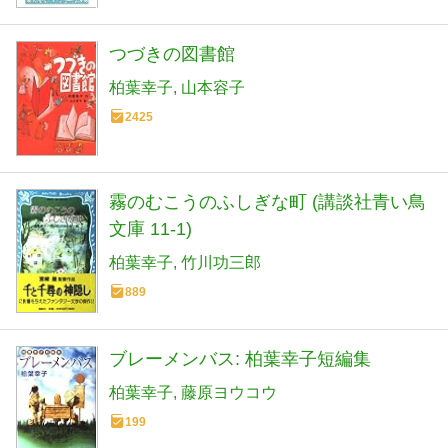
つづきの図書館
柏葉幸子
山本容子
2425
霧のむこうのふしぎな町 (講談社青い鳥
文庫 11-1)
柏葉幸子
竹川功三郎
889
ブレーメンバス: 柏葉幸子短編集
柏葉幸子
藤原ヨウコウ
199