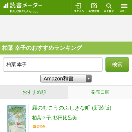
ログイン
新規登録
本を探
柏葉 幸子のおすすめランキング
検索
おすすめ順
発売日順
霧のむこうのふしぎな町 (新装版)
柏葉幸子
杉田比呂美
2456