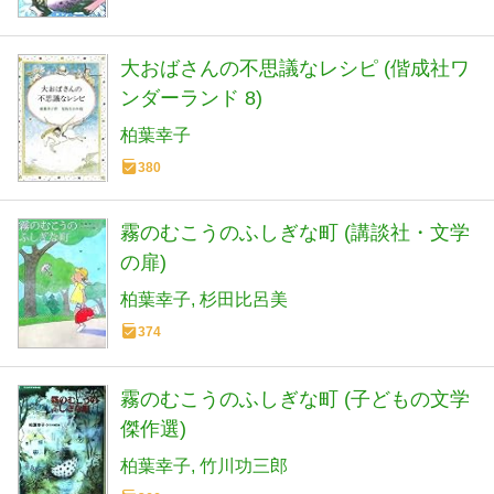
大おばさんの不思議なレシピ (偕成社ワ
ンダーランド 8)
柏葉幸子
380
霧のむこうのふしぎな町 (講談社・文学
の扉)
柏葉幸子
杉田比呂美
374
霧のむこうのふしぎな町 (子どもの文学
傑作選)
柏葉幸子
竹川功三郎