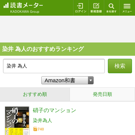
ログイン
新規登録
本を探
染井 為人のおすすめランキング
検索
おすすめ順
発売日順
硝子のマンション
染井為人
740