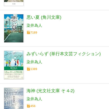
悪い夏 (角川文庫)
染井為人
7189
みずいらず (単行本文芸フィクション)
染井為人
1389
海神 (光文社文庫 そ 4-2)
染井為人
456