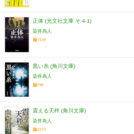
正体 (光文社文庫 そ 4-1)
染井為人
7239
黒い糸 (角川文庫)
染井為人
798
震える天秤 (角川文庫)
染井為人
2373