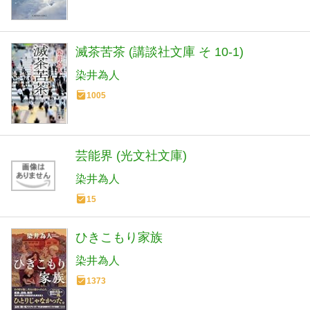
滅茶苦茶 (講談社文庫 そ 10-1)
染井為人
1005
芸能界 (光文社文庫)
染井為人
15
ひきこもり家族
染井為人
1373